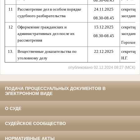
08.30-08.45
11
Рассмотрение дел в особом порядке
24.11.2025
секретарь
судебного разбирательства
заседания
08.30-08.45
12
Оформление гражданских и
15.12.2025
секретарь
административных дел после их
заседания
08.30-08.45
рассмотрения
Горохова 
13.
Вещественные доказательства по
22.12.2025
секретарь
уголовному делу
Н.Г.
опубликовано 02.12.2024 08:27 (МСК)
ПОДАЧА ПРОЦЕССУАЛЬНЫХ ДОКУМЕНТОВ В
ЭЛЕКТРОННОМ ВИДЕ
О СУДЕ
СУДЕЙСКОЕ СООБЩЕСТВО
НОРМАТИВНЫЕ АКТЫ