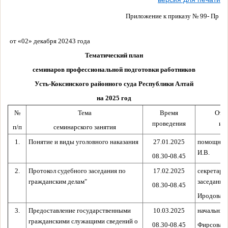
Приложение к приказу № 99- Пр
от «02» декабря 20243 года
Тематический план
семинаров профессиональной подготовки работников
Усть-Коксинского районного суда Республики Алтай
на 2025 год
№
Тема
Время
Отв
проведения
ис
п/п
семинарского занятия
1.
Понятие и виды уголовного наказания
27.01.2025
помощник 
И.В.
08.30-08.45
2.
Протокол судебного заседания по
17.02.2025
секретарь
гражданским делам"
заседания
08.30-08.45
Иродова Н
3.
Предоставление государственными
10.03.2025
начальник
гражданскими служащими сведений о
08.30-08.45
Фирсова О