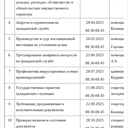
доходах, расходах, об имуществе и
обязательствах имущественного
характера
4.
Запреты и ограничения на
28.04.2025
помощник 
гражданской службе
Казанцева
08.30-08.45
5.
Производство в суде апелляционной
26.05.2025
помощник 
инстанции по уголовным делам
08.30-08.45
Горемыкин
6.
Урегулирование конфликта интересов
23.06.2025
помощник 
на гражданской службе
А.А.
08.30-08.45
7
Профилактика коррупционных и иных
28.07.2025
администр
правонарушений»
Кудрявцев
08.30-08.45
8
Государственные гарантии
11.08.2025
секретарь
гражданских служащих
заседания
08.30-08.45
9
Требования, предъявляемые
к
22.09.2025
секретарь 
исполнительным документам
08.30-08.45
Казанцева
10
Проверка наличия и состояния
28.10.2025
специалис
документов
разряда Ка