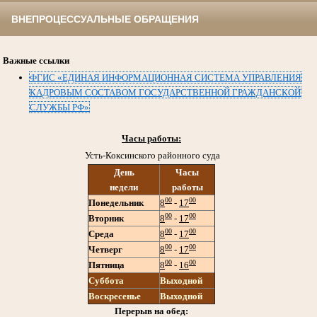
ВНЕПРОЦЕССУАЛЬНЫЕ ОБРАЩЕНИЯ
Важные ссылки
ФГИС «ЕДИНАЯ ИНФОРМАЦИОННАЯ СИСТЕМА УПРАВЛЕНИЯ
КАДРОВЫМ СОСТАВОМ ГОСУДАРСТВЕННОЙ ГРАЖДАНСКОЙ
СЛУЖБЫ РФ»
Часы работы:
Усть-Коксинского районного суда
День
Часы
недели
работы
00
00
Понедельник
8
-
17
00
00
Вторник
8
-
17
00
00
Среда
8
-
17
00
00
Четверг
8
-
17
00
00
Пятница
8
-
16
Суббота
Выходной
Воскресенье
Выходной
Перерыв на обед: