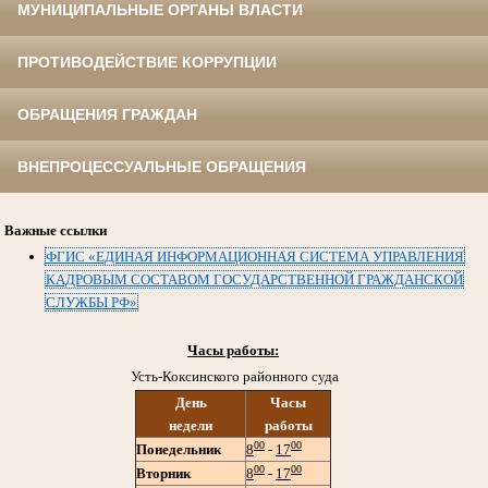
МУНИЦИПАЛЬНЫЕ ОРГАНЫ ВЛАСТИ
ПРОТИВОДЕЙСТВИЕ КОРРУПЦИИ
ОБРАЩЕНИЯ ГРАЖДАН
ВНЕПРОЦЕССУАЛЬНЫЕ ОБРАЩЕНИЯ
Важные ссылки
ФГИС «ЕДИНАЯ ИНФОРМАЦИОННАЯ СИСТЕМА УПРАВЛЕНИЯ
КАДРОВЫМ СОСТАВОМ ГОСУДАРСТВЕННОЙ ГРАЖДАНСКОЙ
СЛУЖБЫ РФ»
Часы работы:
Усть-Коксинского районного суда
День
Часы
недели
работы
00
00
Понедельник
8
-
17
00
00
Вторник
8
-
17