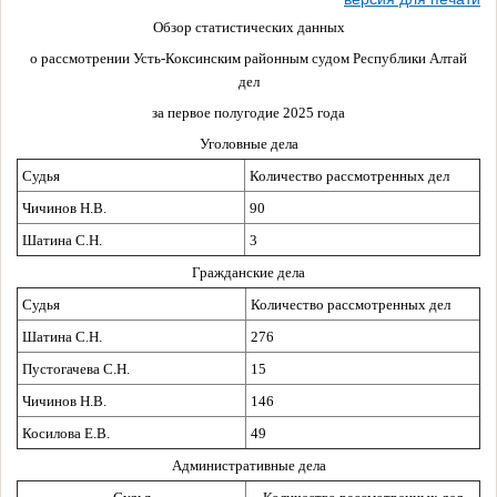
Обзор статистических данных
о рассмотрении Усть-Коксинским районным судом Республики Алтай
дел
за первое полугодие 2025 года
Уголовные дела
Судья
Количество рассмотренных дел
Чичинов Н.В.
90
Шатина С.Н.
3
Гражданские дела
Судья
Количество рассмотренных дел
Шатина С.Н.
276
Пустогачева С.Н.
15
Чичинов Н.В.
146
Косилова Е.В.
49
Административные
дела