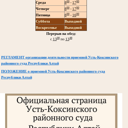
00
00
Среда
8
-
17
00
00
Четверг
8
-
17
00
00
Пятница
8
-
16
Суббота
Выходной
Воскресенье
Выходной
Перерыв на обед:
00
48
с
13
по
13
РЕГЛАМЕНТ организации деятельности приемной Усть-Коксинского
районного суда Республики Алтай
ПОЛОЖЕНИЕ о приемной Усть-Коксинского районного суда
Республики Алтай