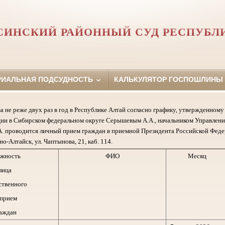
СИНСКИЙ РАЙОННЫЙ СУД РЕСПУБЛ
РИАЛЬНАЯ ПОДСУДНОСТЬ
КАЛЬКУЛЯТОР ГОСПОШЛИНЫ
а не реже двух раз в год в Республике Алтай согласно графику, утвержденно
ии в Сибирском федеральном округе Серышевым А.А., начальником Управлени
. проводится личный прием граждан в приемной Президента Российской Феде
но-Алтайск, ул. Чаптынова, 21, каб. 114.
жность
ФИО
Месяц
лица
ственного
 прием
аждан