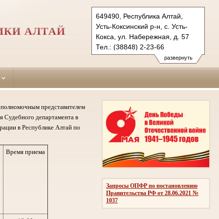
649490, Республика Алтай,
Усть-Коксинский р-н, с. Усть-
ИКИ АЛТАЙ
Кокса, ул. Набережная, д. 57
Тел.: (38848) 2-23-66
ust-koksinsky.ralt@sudrf.ru
развернуть
му полномочным представителем
я Судебного департамента в
рации в Республике Алтай по
Время приема
Запросы ОПФР по постановлению
Правительства РФ от 28.06.2021 №
1037