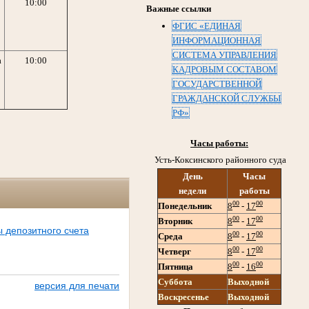
10:00
Важные ссылки
ФГИС «ЕДИНАЯ
ИНФОРМАЦИОННАЯ
СИСТЕМА УПРАВЛЕНИЯ
а
10:00
КАДРОВЫМ СОСТАВОМ
ГОСУДАРСТВЕННОЙ
ГРАЖДАНСКОЙ СЛУЖБЫ
РФ»
Часы работы:
Усть-Коксинского районного суда
День
Часы
недели
работы
00
00
Понедельник
8
-
17
00
00
Вторник
8
-
17
ы депозитного счета
00
00
Среда
8
-
17
00
00
Четверг
8
-
17
00
00
Пятница
8
-
16
Суббота
Выходной
версия для печати
Воскресенье
Выходной