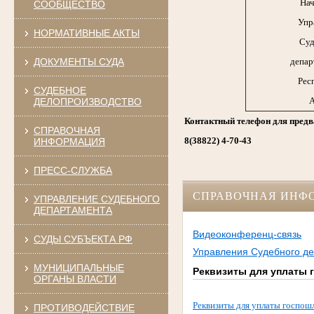
Нач
СООБЩЕСТВО
Упр
НОРМАТИВНЫЕ АКТЫ
Суд
ДОКУМЕНТЫ СУДА
депар
Рес
СУДЕБНОЕ
А
ДЕЛОПРОИЗВОДСТВО
Контактный телефон для предв
СПРАВОЧНАЯ
8(38822) 4-70-43
ИНФОРМАЦИЯ
ПРЕСС-СЛУЖБА
СПРАВОЧНАЯ ИНФ
УПРАВЛЕНИЕ СУДЕБНОГО
ДЕПАРТАМЕНТА
Видеоконференц-связь
СУДЫ СУБЪЕКТА РФ
Управления Судебного де
МУНИЦИПАЛЬНЫЕ
Реквизиты для уплаты
ОРГАНЫ ВЛАСТИ
Реквизиты для уплаты госпо
ПРОТИВОДЕЙСТВИЕ