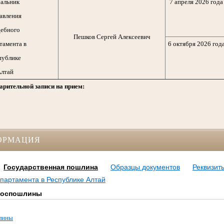
альник
7 апреля 2026 года
авления
ебного
Пешков Сергей Алексеевич
тамента в
6 октября 2026 год
публике
лтай
арительной записи на прием:
ОРМАЦИЯ
Государственная пошлина
Образцы документов
Реквизит
партамента в Республике Алтай
 госпошлины
шлины