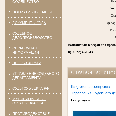
Нач
СООБЩЕСТВО
Упр
НОРМАТИВНЫЕ АКТЫ
Суд
ДОКУМЕНТЫ СУДА
депар
Рес
СУДЕБНОЕ
А
ДЕЛОПРОИЗВОДСТВО
Контактный телефон для предв
СПРАВОЧНАЯ
8(38822) 4-70-43
ИНФОРМАЦИЯ
ПРЕСС-СЛУЖБА
СПРАВОЧНАЯ ИНФ
УПРАВЛЕНИЕ СУДЕБНОГО
ДЕПАРТАМЕНТА
Видеоконференц-связь
СУДЫ СУБЪЕКТА РФ
Управления Судебного де
МУНИЦИПАЛЬНЫЕ
Госуслуги
ОРГАНЫ ВЛАСТИ
ПРОТИВОДЕЙСТВИЕ