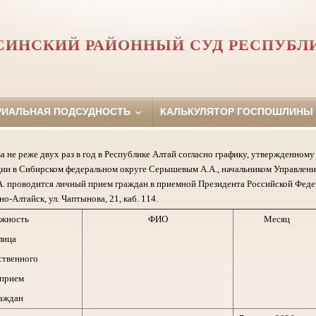
СИНСКИЙ РАЙОННЫЙ СУД РЕСПУБЛ
РИАЛЬНАЯ ПОДСУДНОСТЬ
КАЛЬКУЛЯТОР ГОСПОШЛИНЫ
а не реже двух раз в год в Республике Алтай согласно графику, утвержденно
ии в Сибирском федеральном округе Серышевым А.А., начальником Управлени
. проводится личный прием граждан в приемной Президента Российской Феде
но-Алтайск, ул. Чаптынова, 21, каб. 114.
жность
ФИО
Месяц
лица
ственного
 прием
аждан