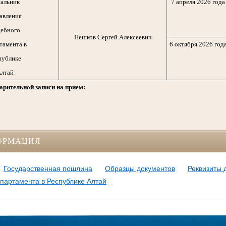
альник
7 апреля 2026 года
авления
ебного
Пешков Сергей Алексеевич
тамента в
6 октября 2026 год
публике
лтай
арительной записи на прием:
ОРМАЦИЯ
Государственная пошлина
Образцы документов
Реквизиты 
партамента в Республике Алтай