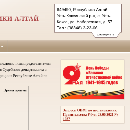
649490, Республика Алтай,
Усть-Коксинский р-н, с. Усть-
ИКИ АЛТАЙ
Кокса, ул. Набережная, д. 57
Тел.: (38848) 2-23-66
ust-koksinsky.ralt@sudrf.ru
развернуть
му полномочным представителем
я Судебного департамента в
рации в Республике Алтай по
Время приема
Запросы ОПФР по постановлению
Правительства РФ от 28.06.2021 №
1037