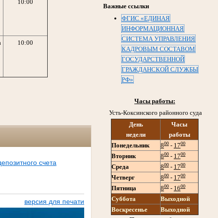
10:00
Важные ссылки
ФГИС «ЕДИНАЯ
ИНФОРМАЦИОННАЯ
СИСТЕМА УПРАВЛЕНИЯ
а
10:00
КАДРОВЫМ СОСТАВОМ
ГОСУДАРСТВЕННОЙ
ГРАЖДАНСКОЙ СЛУЖБЫ
РФ»
Часы работы:
Усть-Коксинского районного суда
День
Часы
недели
работы
00
00
Понедельник
8
-
17
00
00
Вторник
8
-
17
депозитного счета
00
00
Среда
8
-
17
00
00
Четверг
8
-
17
00
00
Пятница
8
-
16
Суббота
Выходной
версия для печати
Воскресенье
Выходной