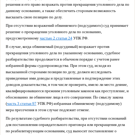
решения и его право возражать против прекращения уголовного дела по
данному основанию, а также обеспечить сторонам возможность
высказать свою позицию по делу.
При отсутствии возражений обвиняемого (подсудимого) суд принимает
решение о прекращении уголовного дела по основанию,
предусмотренному
частью 2 статьи 24
УПК РФ.
В случае, когда обвиняемый (подсудимый) возражает против
прекращения уголовного дела по указанному основанию, судебное
разбирательство продолжается в обычном порядке с учетом ранее
избранной формы судопроизводства. При этом суд, исходя из
высказанной сторонами позиции по делу, должен исследовать
приведенные ими доводы и представленные в подтверждение этих
доводов доказательства, в том числе проверить, имело ли место деяние,
квалифицировавшееся прежним уголовным законом как преступление, и
обоснованно ли обвинение лица в его совершении. По смыслу закона
(
часть 3 статьи 97
УПК РФ) избранная обвиняемому (подсудимому)
мера пресечения в этом случае подлежит отмене.
По результатам судебного разбирательства, при отсутствии оснований
для постановления оправдательного приговора или прекращения дела
по реабилитирующим основаниям, суд выносит постановление о