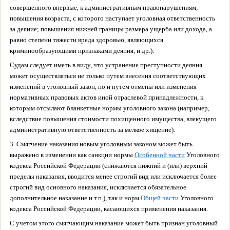
совершенного впервые, к административным правонарушениям;
повышения возраста, с которого наступает уголовная ответственность
за деяние; повышения нижней границы размера ущерба или дохода, а
равно степени тяжести вреда здоровью, являющихся
криминообразующими признаками деяния, и др.).
Судам следует иметь в виду, что устранение преступности деяния
может осуществляться не только путем внесения соответствующих
изменений в уголовный закон, но и путем отмены или изменения
нормативных правовых актов иной отраслевой принадлежности, к
которым отсылают бланкетные нормы уголовного закона (например,
вследствие повышения стоимости похищенного имущества, влекущего
административную ответственность за мелкое хищение).
3. Смягчение наказания новым уголовным законом может быть
выражено в изменении как санкции нормы
Особенной части
Уголовного
кодекса Российской Федерации (снижаются нижний и (или) верхний
пределы наказания, вводится менее строгий вид или исключается более
строгий вид основного наказания, исключается обязательное
дополнительное наказание и т.п.), так и норм
Общей части
Уголовного
кодекса Российской Федерации, касающихся применения наказания.
С учетом этого смягчающим наказание может быть признан уголовный