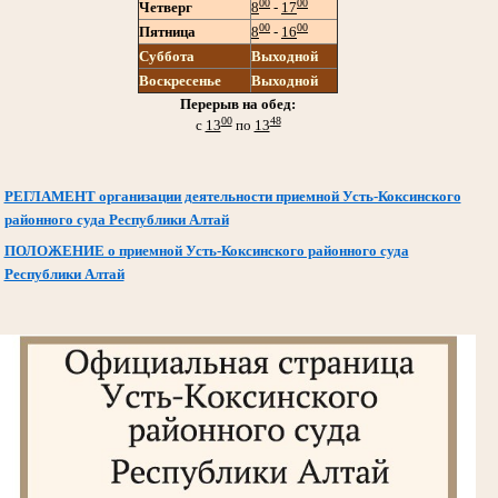
00
00
Четверг
8
-
17
00
00
Пятница
8
-
16
Суббота
Выходной
Воскресенье
Выходной
Перерыв на обед:
00
48
с
13
по
13
РЕГЛАМЕНТ организации деятельности приемной Усть-Коксинского
районного суда Республики Алтай
ПОЛОЖЕНИЕ о приемной Усть-Коксинского районного суда
Республики Алтай