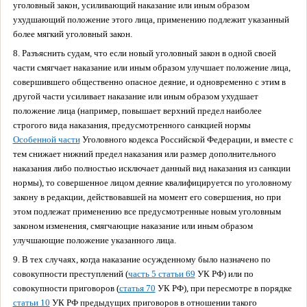
уголовный закон, усиливающий наказание или иным образом
ухудшающий положение этого лица, применению подлежит указанный
более мягкий уголовный закон.
8. Разъяснить судам, что если новый уголовный закон в одной своей
части смягчает наказание или иным образом улучшает положение лица,
совершившего общественно опасное деяние, и одновременно с этим в
другой части усиливает наказание или иным образом ухудшает
положение лица (например, повышает верхний предел наиболее
строгого вида наказания, предусмотренного санкцией нормы
Особенной части
Уголовного кодекса Российской Федерации, и вместе с
тем снижает нижний предел наказания или размер дополнительного
наказания либо полностью исключает данный вид наказания из санкции
нормы), то совершенное лицом деяние квалифицируется по уголовному
закону в редакции, действовавшей на момент его совершения, но при
этом подлежат применению все предусмотренные новым уголовным
законом изменения, смягчающие наказание или иным образом
улучшающие положение указанного лица.
9. В тех случаях, когда наказание осужденному было назначено по
совокупности преступлений (
часть 5 статьи 69
УК РФ) или по
совокупности приговоров (
статья 70
УК РФ), при пересмотре в порядке
статьи 10
УК РФ предыдущих приговоров в отношении такого