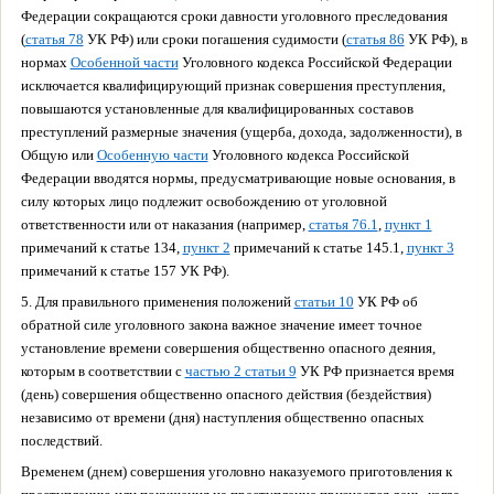
Федерации сокращаются сроки давности уголовного преследования
(
статья 78
УК РФ) или сроки погашения судимости (
статья 86
УК РФ), в
нормах
Особенной части
Уголовного кодекса Российской Федерации
исключается квалифицирующий признак совершения преступления,
повышаются установленные для квалифицированных составов
преступлений размерные значения (ущерба, дохода, задолженности), в
Общую или
Особенную части
Уголовного кодекса Российской
Федерации вводятся нормы, предусматривающие новые основания, в
силу которых лицо подлежит освобождению от уголовной
ответственности или от наказания (например,
статья 76.1
,
пункт 1
примечаний к статье 134,
пункт 2
примечаний к статье 145.1,
пункт 3
примечаний к статье 157 УК РФ).
5. Для правильного применения положений
статьи 10
УК РФ об
обратной силе уголовного закона важное значение имеет точное
установление времени совершения общественно опасного деяния,
которым в соответствии с
частью 2 статьи 9
УК РФ признается время
(день) совершения общественно опасного действия (бездействия)
независимо от времени (дня) наступления общественно опасных
последствий.
Временем (днем) совершения уголовно наказуемого приготовления к