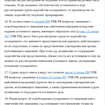
ходатайство рассмотрению не подлежит и в его принятии должно быть
отказано. Если указанное обстоятельство установлено в ходе
рассмотрения судом ходатайства осужденного, то производство по
такому ходатайству подлежит прекращению.
16. В соответствии со
статьей 399
УПК РФ вопросы, связанные с
освобождением от наказания или смягчением наказания вследствие
издания уголовного закона, имеющего обратную силу (
пункт 13 статьи
397
УПК РФ), могут быть рассмотрены судом по ходатайству
осужденного, его законного представителя или адвоката, действующего
по их поручению, а также по представлению учреждения или органа,
исполняющего наказание. При этом суд, независимо от содержания
ходатайства или представления, обязан учесть все вступившие в силу на
момент их рассмотрения изменения уголовного закона, улучшающие
положение осужденного.
17. Судам следует иметь в виду, что согласно
части 3 статьи 396
УПК
РФ вопросы, указанные в
пункте 13 статьи 397
УПК РФ, разрешаются
районным (городским) судом по месту нахождения учреждения или
органа, исполняющего наказание, а также гарнизонным военным судом
независимо от подсудности уголовного дела.
18. Решая вопрос об освобождении осужденного от наказания или о
смягчении ему наказания, суд основывает постановление только на