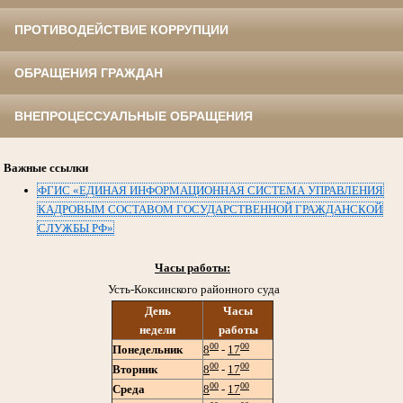
ПРОТИВОДЕЙСТВИЕ КОРРУПЦИИ
ОБРАЩЕНИЯ ГРАЖДАН
ВНЕПРОЦЕССУАЛЬНЫЕ ОБРАЩЕНИЯ
Важные ссылки
ФГИС «ЕДИНАЯ ИНФОРМАЦИОННАЯ СИСТЕМА УПРАВЛЕНИЯ
КАДРОВЫМ СОСТАВОМ ГОСУДАРСТВЕННОЙ ГРАЖДАНСКОЙ
СЛУЖБЫ РФ»
Часы работы:
Усть-Коксинского районного суда
День
Часы
недели
работы
00
00
Понедельник
8
-
17
00
00
Вторник
8
-
17
00
00
Среда
8
-
17