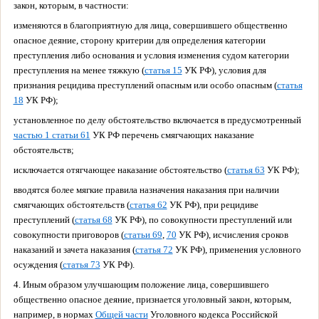
закон, которым, в частности:
изменяются в благоприятную для лица, совершившего общественно
опасное деяние, сторону критерии для определения категории
преступления либо основания и условия изменения судом категории
преступления на менее тяжкую (
статья 15
УК РФ), условия для
признания рецидива преступлений опасным или особо опасным (
статья
18
УК РФ);
установленное по делу обстоятельство включается в предусмотренный
частью 1 статьи 61
УК РФ перечень смягчающих наказание
обстоятельств;
исключается отягчающее наказание обстоятельство (
статья 63
УК РФ);
вводятся более мягкие правила назначения наказания при наличии
смягчающих обстоятельств (
статья 62
УК РФ), при рецидиве
преступлений (
статья 68
УК РФ), по совокупности преступлений или
совокупности приговоров (
статьи 69
,
70
УК РФ), исчисления сроков
наказаний и зачета наказания (
статья 72
УК РФ), применения условного
осуждения (
статья 73
УК РФ).
4. Иным образом улучшающим положение лица, совершившего
общественно опасное деяние, признается уголовный закон, которым,
например, в нормах
Общей части
Уголовного кодекса Российской