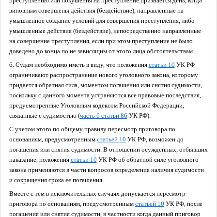
преступлению или покушения на преступление признается день, когда
виновным совершены действия (бездействие), направленные на
умышленное создание условий для совершения преступления, либо
умышленные действия (бездействие), непосредственно направленные
на совершение преступления, если при этом преступление не было
доведено до конца по не зависящим от этого лица обстоятельствам.
6. Судам необходимо иметь в виду, что положения
статьи 10
УК РФ
ограничивают распространение нового уголовного закона, которому
придается обратная сила, моментом погашения или снятия судимости,
поскольку с данного момента устраняются все правовые последствия,
предусмотренные Уголовным кодексом Российской Федерации,
связанные с судимостью (
часть 6 статьи 86
УК РФ).
С учетом этого по общему правилу пересмотр приговора по
основаниям, предусмотренным
статьей 10
УК РФ, возможен до
погашения или снятия судимости. В отношении осужденных, отбывших
наказание, положения
статьи 10
УК РФ об обратной силе уголовного
закона применяются в части вопросов определения наличия судимости
и сокращения срока ее погашения.
Вместе с тем в исключительных случаях допускается пересмотр
приговора по основаниям, предусмотренным
статьей 10
УК РФ, после
погашения или снятия судимости, в частности когда данный приговор