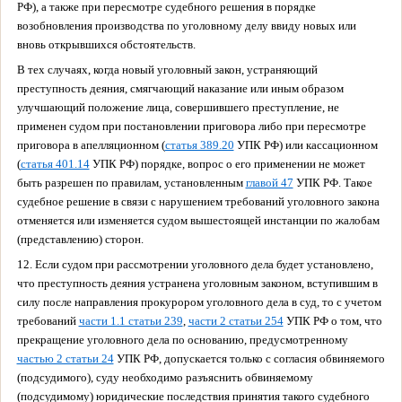
РФ), а также при пересмотре судебного решения в порядке
возобновления производства по уголовному делу ввиду новых или
вновь открывшихся обстоятельств.
В тех случаях, когда новый уголовный закон, устраняющий
преступность деяния, смягчающий наказание или иным образом
улучшающий положение лица, совершившего преступление, не
применен судом при постановлении приговора либо при пересмотре
приговора в апелляционном (
статья 389.20
УПК РФ) или кассационном
(
статья 401.14
УПК РФ) порядке, вопрос о его применении не может
быть разрешен по правилам, установленным
главой 47
УПК РФ. Такое
судебное решение в связи с нарушением требований уголовного закона
отменяется или изменяется судом вышестоящей инстанции по жалобам
(представлению) сторон.
12. Если судом при рассмотрении уголовного дела будет установлено,
что преступность деяния устранена уголовным законом, вступившим в
силу после направления прокурором уголовного дела в суд, то с учетом
требований
части 1.1 статьи 239
,
части 2 статьи 254
УПК РФ о том, что
прекращение уголовного дела по основанию, предусмотренному
частью 2 статьи 24
УПК РФ, допускается только с согласия обвиняемого
(подсудимого), суду необходимо разъяснить обвиняемому
(подсудимому) юридические последствия принятия такого судебного