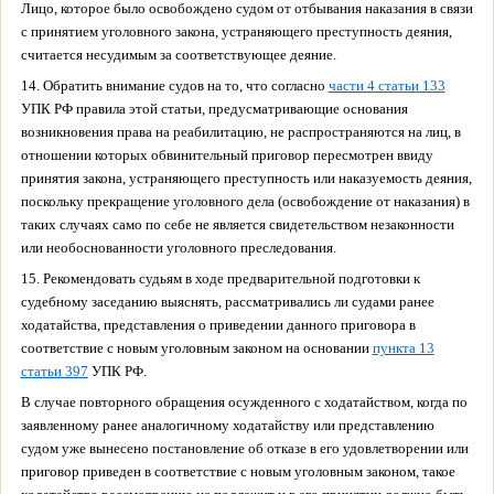
Лицо, которое было освобождено судом от отбывания наказания в связи
с принятием уголовного закона, устраняющего преступность деяния,
считается несудимым за соответствующее деяние.
14. Обратить внимание судов на то, что согласно
части 4 статьи 133
УПК РФ правила этой статьи, предусматривающие основания
возникновения права на реабилитацию, не распространяются на лиц, в
отношении которых обвинительный приговор пересмотрен ввиду
принятия закона, устраняющего преступность или наказуемость деяния,
поскольку прекращение уголовного дела (освобождение от наказания) в
таких случаях само по себе не является свидетельством незаконности
или необоснованности уголовного преследования.
15. Рекомендовать судьям в ходе предварительной подготовки к
судебному заседанию выяснять, рассматривались ли судами ранее
ходатайства, представления о приведении данного приговора в
соответствие с новым уголовным законом на основании
пункта 13
статьи 397
УПК РФ.
В случае повторного обращения осужденного с ходатайством, когда по
заявленному ранее аналогичному ходатайству или представлению
судом уже вынесено постановление об отказе в его удовлетворении или
приговор приведен в соответствие с новым уголовным законом, такое