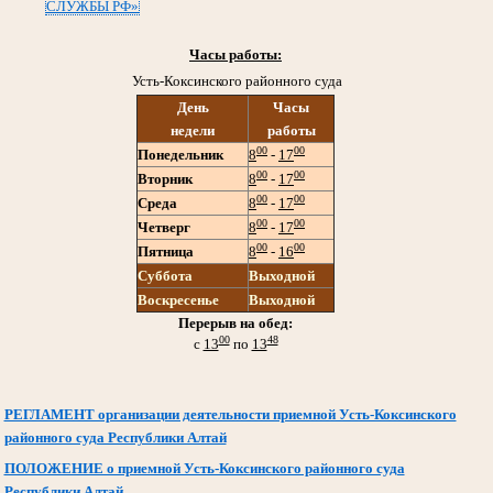
СЛУЖБЫ РФ»
Часы работы:
Усть-Коксинского районного суда
День
Часы
недели
работы
00
00
Понедельник
8
-
17
00
00
Вторник
8
-
17
00
00
Среда
8
-
17
00
00
Четверг
8
-
17
00
00
Пятница
8
-
16
Суббота
Выходной
Воскресенье
Выходной
Перерыв на обед:
00
48
с
13
по
13
РЕГЛАМЕНТ организации деятельности приемной Усть-Коксинского
районного суда Республики Алтай
ПОЛОЖЕНИЕ о приемной Усть-Коксинского районного суда
Республики Алтай