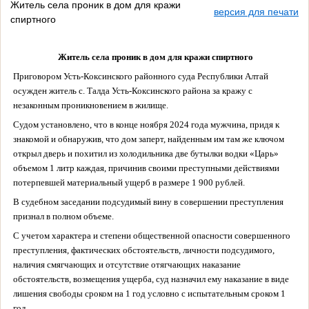
Житель села проник в дом для кражи
версия для печати
спиртного
Житель села проник в дом для кражи спиртного
Приговором Усть-Коксинского районного суда Республики Алтай
осужден житель с. Талда Усть-Коксинского района
за кражу с
незаконным проникновением в жилище.
Судом установлено, что в конце ноября 2024 года мужчина, придя к
знакомой и обнаружив, что дом заперт,
найденным им там же ключом
открыл дверь и похитил из холодильника две бутылки водки «Царь»
объемом 1 литр каждая, причинив своими преступными действиями
потерпевшей материальный ущерб в размере 1 900 рублей.
В судебном заседании подсудимый вину в совершении преступления
признал в полном объеме.
С учетом характера и степени общественной опасности совершенного
преступления, фактических обстоятельств, личности подсудимого,
наличия смягчающих и отсутствие отягчающих наказание
обстоятельств, возмещения ущерба,
суд назначил ему наказание
в виде
лишения свободы сроком на 1 год условно с испытательным сроком 1
год.