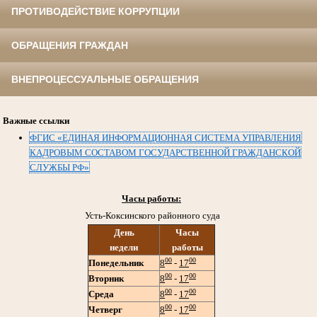
ПРОТИВОДЕЙСТВИЕ КОРРУПЦИИ
ОБРАЩЕНИЯ ГРАЖДАН
ВНЕПРОЦЕССУАЛЬНЫЕ ОБРАЩЕНИЯ
Важные ссылки
ФГИС «ЕДИНАЯ ИНФОРМАЦИОННАЯ СИСТЕМА УПРАВЛЕНИЯ
КАДРОВЫМ СОСТАВОМ ГОСУДАРСТВЕННОЙ ГРАЖДАНСКОЙ
СЛУЖБЫ РФ»
Часы работы:
Усть-Коксинского районного суда
День
Часы
недели
работы
00
00
Понедельник
8
-
17
00
00
Вторник
8
-
17
00
00
Среда
8
-
17
00
00
Четверг
8
-
17