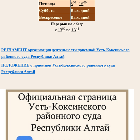
00
00
Пятница
8
-
16
Суббота
Выходной
Воскресенье
Выходной
Перерыв на обед:
00
48
с
13
по
13
РЕГЛАМЕНТ организации деятельности приемной Усть-Коксинского
районного суда Республики Алтай
ПОЛОЖЕНИЕ о приемной Усть-Коксинского районного суда
Республики Алтай