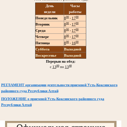
День
Часы
недели
работы
00
00
Понедельник
8
-
17
00
00
Вторник
8
-
17
00
00
Среда
8
-
17
00
00
Четверг
8
-
17
00
00
Пятница
8
-
16
Суббота
Выходной
Воскресенье
Выходной
Перерыв на обед:
00
48
с
13
по
13
РЕГЛАМЕНТ организации деятельности приемной Усть-Коксинского
районного суда Республики Алтай
ПОЛОЖЕНИЕ о приемной Усть-Коксинского районного суда
Республики Алтай