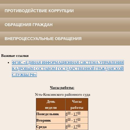
ПРОТИВОДЕЙСТВИЕ КОРРУПЦИИ
ОБРАЩЕНИЯ ГРАЖДАН
ВНЕПРОЦЕССУАЛЬНЫЕ ОБРАЩЕНИЯ
Важные ссылки
ФГИС «ЕДИНАЯ ИНФОРМАЦИОННАЯ СИСТЕМА УПРАВЛЕНИЯ
КАДРОВЫМ СОСТАВОМ ГОСУДАРСТВЕННОЙ ГРАЖДАНСКОЙ
СЛУЖБЫ РФ»
Часы работы:
Усть-Коксинского районного суда
День
Часы
недели
работы
00
00
Понедельник
8
-
17
00
00
Вторник
8
-
17
00
00
Среда
8
-
17