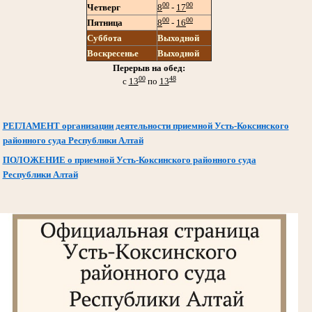
00
00
Четверг
8
-
17
00
00
Пятница
8
-
16
Суббота
Выходной
Воскресенье
Выходной
Перерыв на обед:
00
48
с
13
по
13
РЕГЛАМЕНТ организации деятельности приемной Усть-Коксинского
районного суда Республики Алтай
ПОЛОЖЕНИЕ о приемной Усть-Коксинского районного суда
Республики Алтай