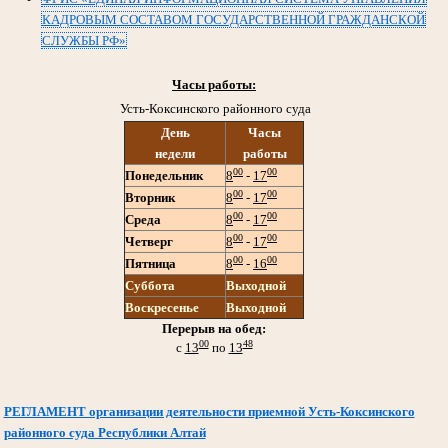
КАДРОВЫМ СОСТАВОМ ГОСУДАРСТВЕННОЙ ГРАЖДАНСКОЙ
СЛУЖБЫ РФ»
Часы работы:
Усть-Коксинского районного суда
День
Часы
недели
работы
00
00
Понедельник
8
-
17
00
00
Вторник
8
-
17
00
00
Среда
8
-
17
00
00
Четверг
8
-
17
00
00
Пятница
8
-
16
Суббота
Выходной
Воскресенье
Выходной
Перерыв на обед:
00
48
с
13
по
13
РЕГЛАМЕНТ организации деятельности приемной Усть-Коксинского
районного суда Республики Алтай