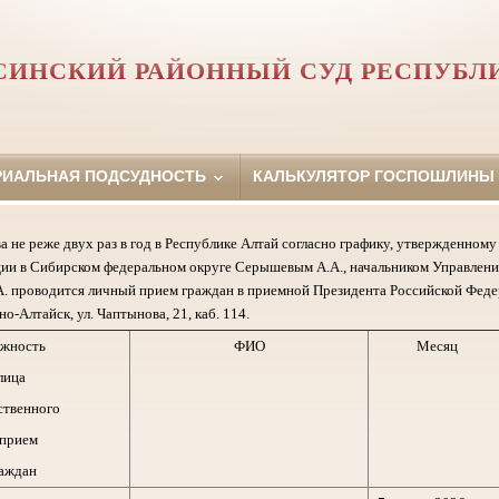
СИНСКИЙ РАЙОННЫЙ СУД РЕСПУБЛ
РИАЛЬНАЯ ПОДСУДНОСТЬ
КАЛЬКУЛЯТОР ГОСПОШЛИНЫ
а не реже двух раз в год в Республике Алтай согласно графику, утвержденно
ии в Сибирском федеральном округе Серышевым А.А., начальником Управлени
. проводится личный прием граждан в приемной Президента Российской Феде
но-Алтайск, ул. Чаптынова, 21, каб. 114.
жность
ФИО
Месяц
лица
ственного
 прием
аждан