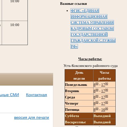
10:00
Важные ссылки
ФГИС «ЕДИНАЯ
ИНФОРМАЦИОННАЯ
СИСТЕМА УПРАВЛЕНИЯ
а
10:00
КАДРОВЫМ СОСТАВОМ
ГОСУДАРСТВЕННОЙ
ГРАЖДАНСКОЙ СЛУЖБЫ
РФ»
Часы работы:
Усть-Коксинского районного суда
День
Часы
недели
работы
00
00
Понедельник
8
-
17
00
00
Вторник
8
-
17
ьные СМИ
Контактная
00
00
Среда
8
-
17
00
00
Четверг
8
-
17
00
00
Пятница
8
-
16
Суббота
Выходной
версия для печати
Воскресенье
Выходной