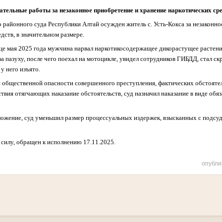
ательные работы за незаконное приобретение и хранение наркотических ср
 районного суда Республики Алтай осужден житель с. Усть-Кокса за незаконно
дств, в значительном размере.
нце мая 2025 года мужчина нарвал наркотикосодержащее дикорастущее растени
за пазуху, после чего поехал на мотоцикле, увидел сотрудников ГИБДД, стал ск
у него изъято.
и общественной опасности совершенного преступления, фактических обстоятел
твия отягчающих наказание обстоятельств, суд назначил наказание в виде обя
жение, суд уменьшил размер процессуальных издержек, взысканных с подсуди
 силу, обращен к исполнению 17.11.2025.
опубли