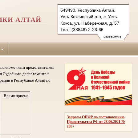
649490, Республика Алтай,
Усть-Коксинский р-н, с. Усть-
ИКИ АЛТАЙ
Кокса, ул. Набережная, д. 57
Тел.: (38848) 2-23-66
ust-koksinsky.ralt@sudrf.ru
развернуть
му полномочным представителем
я Судебного департамента в
рации в Республике Алтай по
Время приема
Запросы ОПФР по постановлению
Правительства РФ от 28.06.2021 №
1037