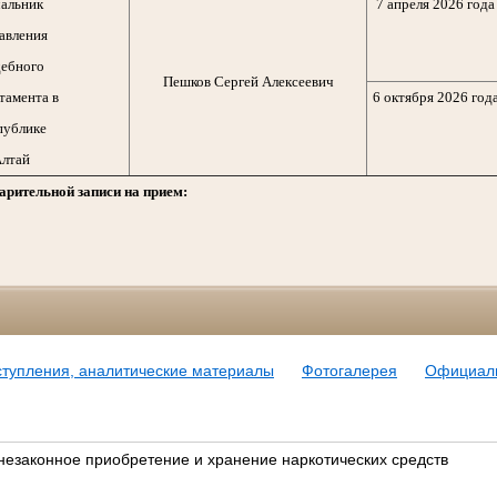
альник
7 апреля 2026 года
авления
ебного
Пешков Сергей Алексеевич
тамента в
6 октября 2026 год
публике
лтай
арительной записи на прием:
ступления, аналитические материалы
Фотогалерея
Официал
незаконное приобретение и хранение наркотических средств