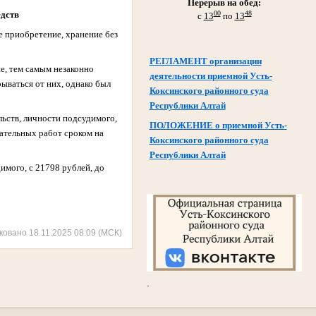
Перерыв на обед:
00
48
едств
с
13
по
13
е приобретение, хранение без
РЕГЛАМЕНТ организации
е, тем самым незаконно
деятельности приемной Усть-
рываться от них, однако был
Коксинского районного суда
Республики Алтай
ьств, личности подсудимого,
ПОЛОЖЕНИЕ о приемной Усть-
зательных работ сроком на
Коксинского районного суда
Республики Алтай
мого, с 21798 рублей, до
ковано 18.11.2025 08:09 (МСК)
.