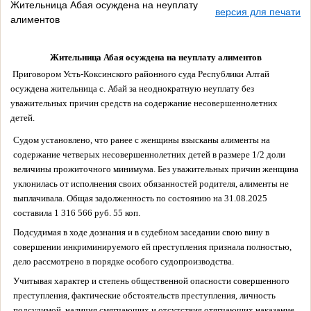
Жительница Абая осуждена на неуплату
версия для печати
алиментов
Жительница Абая осуждена на неуплату алиментов
Приговором Усть-Коксинского районного суда Республики Алтай
осуждена
жительница с. Абай за неоднократную неуплату без
уважительных причин средств на содержание несовершеннолетних
детей.
Судом установлено, что ранее
с женщины взысканы алименты на
содержание четверых несовершеннолетних детей в размере 1/2 доли
величины прожиточного минимума. Без уважительных причин женщина
уклонилась от исполнения своих обязанностей родителя, алименты не
выплачивала. Общая задолженность по состоянию на 31.08.2025
составила 1 316 566 руб. 55 коп.
Подсудимая в ходе дознания и в судебном заседании свою вину в
совершении инкриминируемого ей преступления признала полностью,
дело рассмотрено
в порядке особого судопроизводства.
Учитывая характер и степень общественной опасности совершенного
преступления, фактические обстоятельств преступления, личность
подсудимой, наличия смягчающих и отсутствия отягчающих наказание