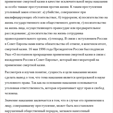
применение смертной казни в качестве исключительной меры наказания
за особо тяжкие преступления против жизни. К таким преступления
уголовный закон относит: а) убийство, совершенное при
квалифицирующих обстоятельствах; б) терроризм; в) посягательство на
жизнь государственного или общественного деятеля; г) посягательство
на жизнь лица, осуществляющего правосудие или предварительное
расследование; д) посягательство на жизнь сотрудника
правоохранительного органа; е) геноцид. В связи с вступлением России
в Совет Европы нами взяты обязательства об отмене, в конечном итоге,
смертной казни. 16 мая 1996 года Президентом России был подписан
Указ «О поэтапном прекращении применения смертной казни в связи с
вхождением России в Совет Европы», который ввел мораторий на
применение смертной казни.
Рассмотрев и изучив понятие, сущность и цели наказания можно
сделать вывод о том, что тема наказания является центральной в науке
уголовного права. Так как на основании наказания основывается
уголовная ответственность, которая ограничивает круг прав и свобод
человека.
Значение наказания заключается в том, что в случае его применения к
лицу, совершившему преступление, может быть восстановлен
нарушенный общественный порядок, заглажен нанесенный