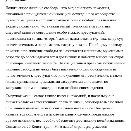
Пожизненное лишение свободы –
это вид основного наказания,
связанный с принудительной изоляцией осужденного от общества
путем помещения в исправительную колонию особого режима или
тюрьму пожизненно, устанавливаемый только как альтернатива
смертной казни за совершение особо тяжких преступлений,
посягающих на жизнь, который может назначаться в случаях, когда суд
сочтет возможным не применять смертную казнь. По общему правилу
пожизненное лишение свободы не назначается женщинам, мужчинам в
возрасте до восемнадцати лет и достигшим к моменту вынесения судом
приговора 65-летнего возраста. По специальным правилам пожизненное
лишение свободы не может быть назначено лицам, осужденным за
приготовление к преступлению и покушение на преступление, а также
лицам, признанным присяжными заседателями виновными, но
заслуживающим снисхождения или особого снисхождения.
Смертная казнь –
самое тяжкое из всех наказаний, и поскольку оно
лишает человека естественного права на жизнь, законодатель с полным
основанием именует ее исключительным наказанием. Оно должно
назначаться судом лишь в исключительных случаях, когда никакое
другое наказание, неспособно обеспечить достижение целей наказания.
Согласно ст. 20 Конституции РФ в нашей стране допускается