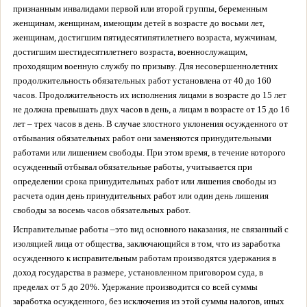
признанным инвалидами первой или второй группы, беременным
женщинам, женщинам, имеющим детей в возрасте до восьми лет,
женщинам, достигшим пятидесятипятилетнего возраста, мужчинам,
достигшим шестидесятилетнего возраста, военнослужащим,
проходящим военную службу по призыву. Для несовершеннолетних
продолжительность обязательных работ установлена от 40 до 160
часов. Продолжительность их исполнения лицами в возрасте до 15 лет
не должна превышать двух часов в день, а лицам в возрасте от 15 до 16
лет – трех часов в день.
В случае злостного уклонения осужденного от
отбывания обязательных работ они заменяются принудительными
работами или лишением свободы. При этом время, в течение которого
осужденный отбывал обязательные работы, учитывается при
определении срока принудительных работ или лишения свободы из
расчета один день принудительных работ или один день лишения
свободы за восемь часов обязательных работ.
Исправительные работы –
это вид основного наказания, не связанный с
изоляцией лица от общества, заключающийся в том, что из заработка
осужденного к исправительным работам производятся удержания в
доход государства в размере, установленном приговором суда, в
пределах от 5 до 20%. Удержание производится со всей суммы
заработка осужденного, без исключения из этой суммы налогов, иных