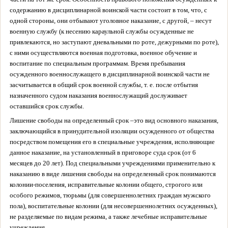
содержанию в дисциплинарной воинской части состоит в том, что, с
одной стороны, они отбывают уголовное наказание, с другой, – несут
военную службу (к несению караульной службы осужденные не
привлекаются, но заступают дневальными по роте, дежурными по роте),
с ними осуществляются военная подготовка, военное обучение и
воспитание по специальным программам. Время пребывания
осужденного военнослужащего в дисциплинарной воинской части не
засчитывается в общий срок военной службы, т. е. после отбытия
назначенного судом наказания военнослужащий дослуживает
оставшийся срок службы.
Лишение свободы на определенный срок –
это вид основного наказания,
заключающийся в принудительной изоляции осужденного от общества
посредством помещения его в специальные учреждения, исполняющие
данное наказание, на установленный в приговоре суда срок (от 6
месяцев до 20 лет). Под специальными учреждениями применительно к
наказанию в виде лишения свободы на определенный срок понимаются
колонии-поселения, исправительные колонии общего, строгого или
особого режимов, тюрьмы (для совершеннолетних граждан мужского
пола), воспитательные колонии (для несовершеннолетних осужденных),
не разделяемые по видам режима, а также лечебные исправительные
учреждения.