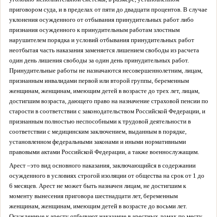
приговором суда, и в пределах от пяти до двадцати процентов. В случае
уклонения осужденного от отбывания принудительных работ либо
признания осужденного к принудительным работам злостным
нарушителем порядка и условий отбывания принудительных работ
неотбытая часть наказания заменяется лишением свободы из расчета
один день лишения свободы за один день принудительных работ.
Принудительные работы не назначаются несовершеннолетним, лицам,
признанным инвалидами первой или второй группы, беременным
женщинам, женщинам, имеющим детей в возрасте до трех лет, лицам,
достигшим возраста, дающего право на назначение страховой пенсии по
старости в соответствии с законодательством Российской Федерации, и
признанным полностью неспособными к трудовой деятельности в
соответствии с медицинским заключением, выданным в порядке,
установленном федеральными законами и иными нормативными
правовыми актами Российской Федерации, а также военнослужащим.
Арест –
это вид основного наказания, заключающийся в содержании
осужденного в условиях строгой изоляции от общества на срок от 1 до
6 месяцев. Арест не может быть назначен лицам, не достигшим к
моменту вынесения приговора шестнадцати лет, беременным
женщинам, женщинам, имеющим детей в возрасте до восьми лет.
Осужденные к аресту отбывают наказание в арестных домах по месту