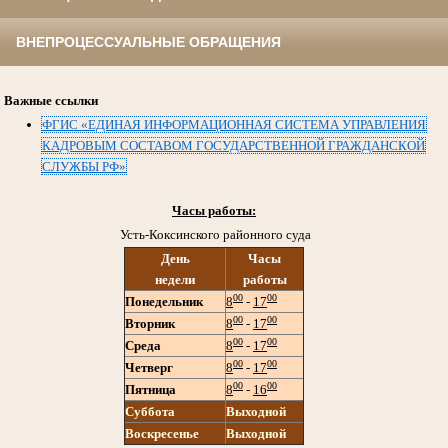
ВНЕПРОЦЕССУАЛЬНЫЕ ОБРАЩЕНИЯ
Важные ссылки
ФГИС «ЕДИНАЯ ИНФОРМАЦИОННАЯ СИСТЕМА УПРАВЛЕНИЯ
КАДРОВЫМ СОСТАВОМ ГОСУДАРСТВЕННОЙ ГРАЖДАНСКОЙ
СЛУЖБЫ РФ»
Часы работы:
Усть-Коксинского районного суда
День
Часы
недели
работы
00
00
Понедельник
8
-
17
00
00
Вторник
8
-
17
00
00
Среда
8
-
17
00
00
Четверг
8
-
17
00
00
Пятница
8
-
16
Суббота
Выходной
Воскресенье
Выходной