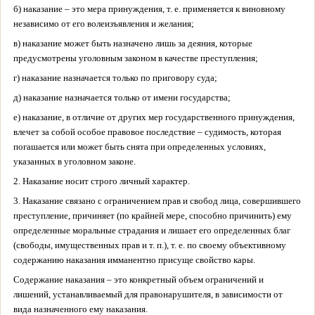
б) наказание – это мера принуждения, т. е. применяется к виновному
независимо от его волеизъявления и желания;
в) наказание может быть назначено лишь за деяния, которые
предусмотрены уголовным законом в качестве преступления;
г) наказание назначается только по приговору суда;
д) наказание назначается только от имени государства;
е) наказание, в отличие от других мер государственного принуждения,
влечет за собой особое правовое последствие – судимость, которая
погашается или может быть снята при определенных условиях,
указанных в уголовном законе.
2. Наказание носит строго личный характер.
3. Наказание связано с ограничением прав и свобод лица, совершившего
преступление, причиняет (по крайней мере, способно причинить) ему
определенные моральные страдания и лишает его определенных благ
(свободы, имущественных прав и т. п.), т. е. по своему объективному
содержанию наказания имманентно присуще свойство кары.
Содержание наказания – это конкретный объем ограничений и
лишений, устанавливаемый для правонарушителя, в зависимости от
вида назначенного ему наказания.