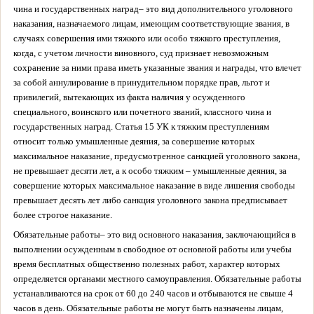
чина и государственных наград
– это вид дополнительного уголовного
наказания, назначаемого лицам, имеющим соответствующие звания, в
случаях совершения ими тяжкого или особо тяжкого преступления,
когда, с учетом личности виновного, суд признает невозможным
сохранение за ними права иметь указанные звания и награды, что влечет
за собой аннулирование в принудительном порядке прав, льгот и
привилегий, вытекающих из факта наличия у осужденного
специального, воинского или почетного званий, классного чина и
государственных наград. Статья 15 УК к тяжким преступлениям
относит только умышленные деяния, за совершение которых
максимальное наказание, предусмотренное санкцией уголовного закона,
не превышает десяти лет, а к особо тяжким – умышленные деяния, за
совершение которых максимальное наказание в виде лишения свободы
превышает десять лет либо санкция уголовного закона предписывает
более строгое наказание.
Обязательные работы
– это вид основного наказания, заключающийся в
выполнении осужденным в свободное от основной работы или учебы
время бесплатных общественно полезных работ, характер которых
определяется органами местного самоуправления. Обязательные работы
устанавливаются на срок от 60 до 240 часов и отбываются не свыше 4
часов в день. Обязательные работы не могут быть назначены лицам,