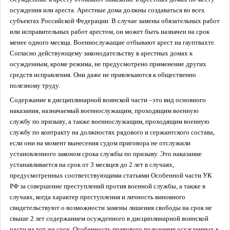
осуждения или ареста. Арестные дома должны создаваться во всех
субъектах Российской Федерации. В случае замены обязательных работ
или исправительных работ арестом, он может быть назначен на срок
менее одного месяца. Военнослужащие отбывают арест на гауптвахте.
Согласно действующему законодательству в арестных домах к
осужденным, кроме режима, не предусмотрено применение других
средств исправления. Они даже не привлекаются к общественно
полезному труду.
Содержание в дисциплинарной воинской части –
это вид основного
наказания, назначаемый военнослужащим, проходящим военную
службу по призыву, а также военнослужащим, проходящим военную
службу по контракту на должностях рядового и сержантского состава,
если они на момент вынесения судом приговора не отслужили
установленного законом срока службы по призыву. Это наказание
устанавливается на срок от 3 месяцев до 2 лет в случаях,
предусмотренных соответствующими статьями Особенной части УК
РФ за совершение преступлений против военной службы, а также в
случаях, когда характер преступления и личность виновного
свидетельствуют о возможности замены лишения свободы на срок не
свыше 2 лет содержанием осужденного в дисциплинарной воинской
части на тот же срок. Особенность правового положения осужденных к