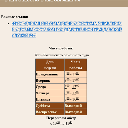
ВНЕПРОЦЕССУАЛЬНЫЕ ОБРАЩЕНИЯ
Важные ссылки
ФГИС «ЕДИНАЯ ИНФОРМАЦИОННАЯ СИСТЕМА УПРАВЛЕНИЯ
КАДРОВЫМ СОСТАВОМ ГОСУДАРСТВЕННОЙ ГРАЖДАНСКОЙ
СЛУЖБЫ РФ»
Часы работы:
Усть-Коксинского районного суда
День
Часы
недели
работы
00
00
Понедельник
8
-
17
00
00
Вторник
8
-
17
00
00
Среда
8
-
17
00
00
Четверг
8
-
17
00
00
Пятница
8
-
16
Суббота
Выходной
Воскресенье
Выходной
Перерыв на обед:
00
48
с
13
по
13