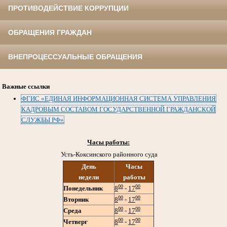
ПРОТИВОДЕЙСТВИЕ КОРРУПЦИИ
ОБРАЩЕНИЯ ГРАЖДАН
ВНЕПРОЦЕССУАЛЬНЫЕ ОБРАЩЕНИЯ
Важные ссылки
ФГИС «ЕДИНАЯ ИНФОРМАЦИОННАЯ СИСТЕМА УПРАВЛЕНИЯ
КАДРОВЫМ СОСТАВОМ ГОСУДАРСТВЕННОЙ ГРАЖДАНСКОЙ
СЛУЖБЫ РФ»
Часы работы:
Усть-Коксинского районного суда
День
Часы
недели
работы
00
00
Понедельник
8
-
17
00
00
Вторник
8
-
17
00
00
Среда
8
-
17
00
00
Четверг
8
-
17