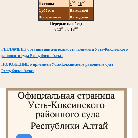
00
00
Пятница
8
-
16
Суббота
Выходной
Воскресенье
Выходной
Перерыв на обед:
00
48
с
13
по
13
РЕГЛАМЕНТ организации деятельности приемной Усть-Коксинского
районного суда Республики Алтай
ПОЛОЖЕНИЕ о приемной Усть-Коксинского районного суда
Республики Алтай