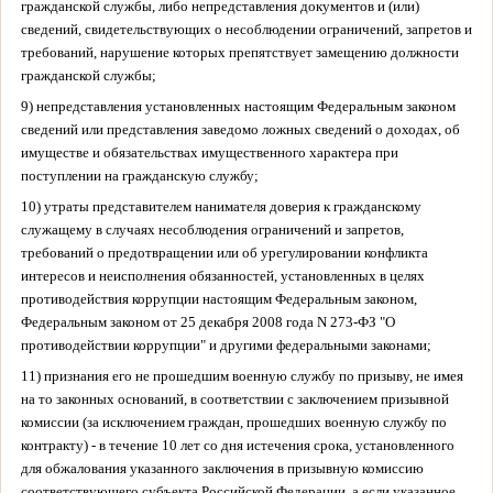
гражданской службы, либо непредставления документов и (или)
сведений, свидетельствующих о несоблюдении ограничений, запретов и
требований, нарушение которых препятствует замещению должности
гражданской службы;
9) непредставления установленных настоящим Федеральным законом
сведений или представления заведомо ложных сведений о доходах, об
имуществе и обязательствах имущественного характера при
поступлении на гражданскую службу;
10) утраты представителем нанимателя доверия к гражданскому
служащему в случаях несоблюдения ограничений и запретов,
требований о предотвращении или об урегулировании конфликта
интересов и неисполнения обязанностей, установленных в целях
противодействия коррупции настоящим Федеральным законом,
Федеральным законом от 25 декабря 2008 года N 273-ФЗ "О
противодействии коррупции" и другими федеральными законами;
11) признания его не прошедшим военную службу по призыву, не имея
на то законных оснований, в соответствии с заключением призывной
комиссии (за исключением граждан, прошедших военную службу по
контракту) - в течение 10 лет со дня истечения срока, установленного
для обжалования указанного заключения в призывную комиссию
соответствующего субъекта Российской Федерации, а если указанное