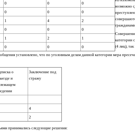
0
0
0
возможно с
0
0
0
преступлен
совершаютс
1
4
2
гражданами 
0
0
0
Совершение
1
2
1
категории 
(4 лиц), та
0
0
0
бобщения установлено, что по уголовным делам данной категории мера пресе
писка о
Заключение под
ыезде и
стражу
длежащем
ведении
4
2
ьями
принимались следующие решения: