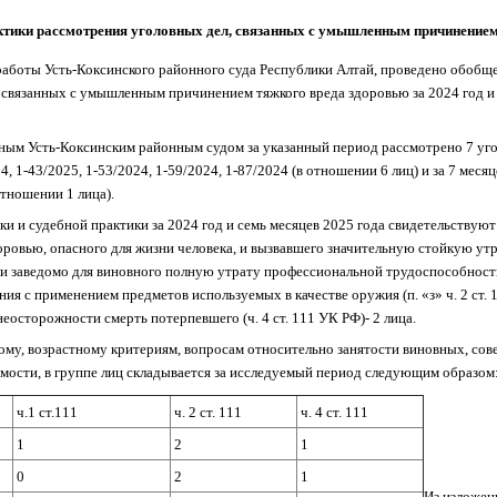
ктики рассмотрения уголовных дел, связанных с умышленным причинением
а работы Усть-Коксинского районного суда Республики Алтай, проведено обобщ
, связанных с умышленным причинением тяжкого вреда здоровью за
2024 год и
ным Усть-Коксинским районным судом за указанный период рассмотрено 7 уго
24, 1-43/2025, 1-53/2024, 1-59/2024, 1-87/2024 (в отношении 6 лиц) и за 7 мес
отношении 1 лица).
ки и судебной практики за 2024 год и семь месяцев 2025 года свидетельствуют
оровью, опасного для жизни человека, и вызвавшего значительную стойкую у
или заведомо для виновного полную утрату профессиональной трудоспособнос
яния с применением предметов используемых в качестве оружия (п. «з» ч. 2 ст. 
неосторожности смерть потерпевшего (ч. 4 ст. 111 УК РФ)- 2 лица.
му, возрастному критериям, вопросам относительно занятости виновных, со
мости, в группе лиц складывается за исследуемый период следующим образом
ч.1 ст.111
ч. 2 ст. 111
ч. 4 ст. 111
1
2
1
0
2
1
Из изложен