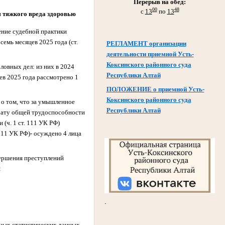
Перерыв на обед:
00
48
с
13
по
13
 тяжкого вреда здоровью
ение судебной практики
 семь месяцев 2025 года (ст.
РЕГЛАМЕНТ организации
деятельности приемной Усть-
Коксинского районного суда
ловных дел: из них в
2024
Республики Алтай
яцев 2025 года рассмотрено 1
ПОЛОЖЕНИЕ о приемной Усть-
Коксинского районного суда
 о том, что за умышленное
Республики Алтай
трату общей трудоспособности
ти
(ч. 1 ст. 111 УК РФ)
111 УК РФ)-
осуждено 4 лица
вершения преступлений
:
.
ных статистических данных,