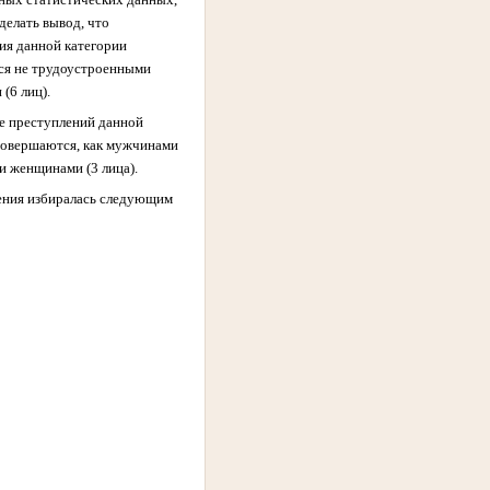
делать вывод, что
ия данной категории
я не трудоустроенными
(6 лиц).
 преступлений данной
совершаются, как мужчинами
к и женщинами (3 лица).
чения избиралась следующим