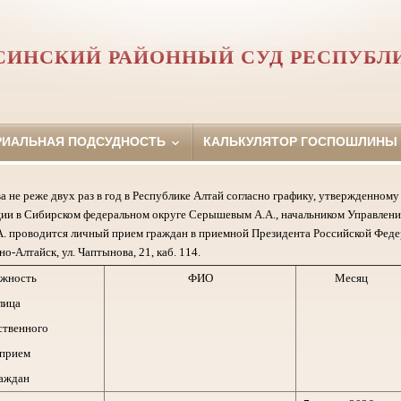
СИНСКИЙ РАЙОННЫЙ СУД РЕСПУБЛ
РИАЛЬНАЯ ПОДСУДНОСТЬ
КАЛЬКУЛЯТОР ГОСПОШЛИНЫ
а не реже двух раз в год в Республике Алтай согласно графику, утвержденно
ии в Сибирском федеральном округе Серышевым А.А., начальником Управлени
. проводится личный прием граждан в приемной Президента Российской Феде
но-Алтайск, ул. Чаптынова, 21, каб. 114.
жность
ФИО
Месяц
лица
ственного
 прием
аждан