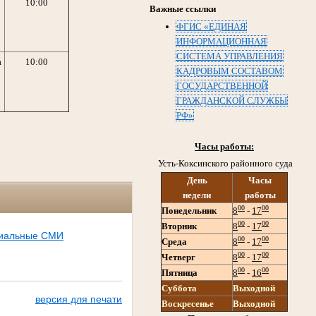
10:00
Важные ссылки
ФГИС «ЕДИНАЯ
ИНФОРМАЦИОННАЯ
СИСТЕМА УПРАВЛЕНИЯ
а
10:00
КАДРОВЫМ СОСТАВОМ
ГОСУДАРСТВЕННОЙ
ГРАЖДАНСКОЙ СЛУЖБЫ
РФ»
Часы работы:
Усть-Коксинского районного суда
День
Часы
недели
работы
00
00
Понедельник
8
-
17
00
00
Вторник
8
-
17
иальные СМИ
00
00
Среда
8
-
17
00
00
Четверг
8
-
17
00
00
Пятница
8
-
16
Суббота
Выходной
версия для печати
Воскресенье
Выходной