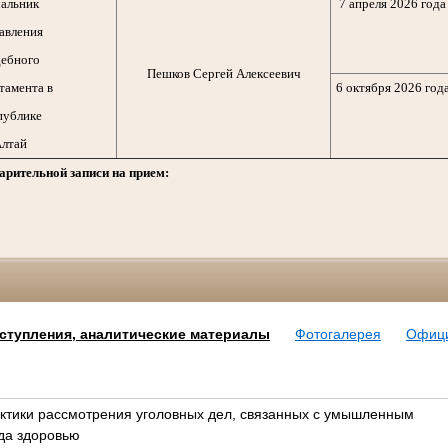
альник
7 апреля 2026 года
авления
ебного
Пешков Сергей Алексеевич
тамента в
6 октября 2026 год
публике
лтай
арительной записи на прием:
ступления, аналитические материалы
Фотогалерея
Офиц
ктики рассмотрения уголовных дел, связанных с умышленным
да здоровью