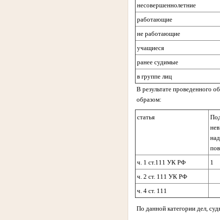
несовершеннолетние
работающие
не работающие
учащиеся
ранее судимые
в группе лиц
В результате проведенного о
образом:
статья
Под
нев
на
по
ч. 1 ст.111 УК РФ
1
ч. 2 ст. 111 УК РФ
ч. 4 ст. 111
По данной категории дел,
суд