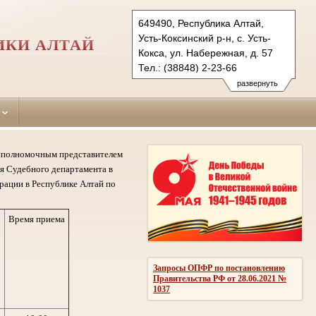
649490, Республика Алтай,
Усть-Коксинский р-н, с. Усть-
ИКИ АЛТАЙ
Кокса, ул. Набережная, д. 57
Тел.: (38848) 2-23-66
ust-koksinsky.ralt@sudrf.ru
развернуть
му полномочным представителем
я Судебного департамента в
рации в Республике Алтай по
Время приема
Запросы ОПФР по постановлению
Правительства РФ от 28.06.2021 №
1037