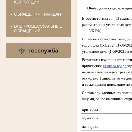
КОРРУПЦИИ
Обобщение судебной пра
ОБРАЩЕНИЯ ГРАЖДАН
В соответствии с п. 13 план
рассмотрения уголовных дел
ВНЕПРОЦЕССУАЛЬНЫЕ
ОБРАЩЕНИЯ
111 УК РФ).
Согласно статистическим дан
году 6 дел (1-3/2024, 1-36/20
уголовное дело (1-59/2025 в 
Результаты изучения статисти
причинение
тяжкого вреда
зд
не менее чем на одну треть 
осуждено 1 лицо; за те же де
и
те же деяния повлекшие по 
Состав осужденных по полово
лицами, ранее имевшими суди
критерии
мужчины
женщины