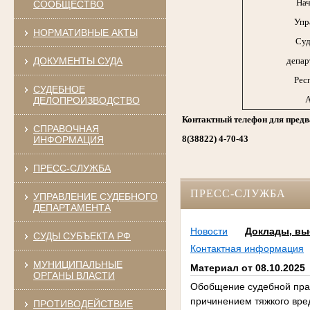
Нач
СООБЩЕСТВО
Упр
НОРМАТИВНЫЕ АКТЫ
Суд
ДОКУМЕНТЫ СУДА
депар
Рес
СУДЕБНОЕ
А
ДЕЛОПРОИЗВОДСТВО
Контактный телефон для предв
СПРАВОЧНАЯ
8(38822) 4-70-43
ИНФОРМАЦИЯ
ПРЕСС-СЛУЖБА
ПРЕСС-СЛУЖБА
УПРАВЛЕНИЕ СУДЕБНОГО
ДЕПАРТАМЕНТА
Новости
Доклады, вы
СУДЫ СУБЪЕКТА РФ
Контактная информация
МУНИЦИПАЛЬНЫЕ
Материал от 08.10.2025
ОРГАНЫ ВЛАСТИ
Обобщение судебной пра
причинением тяжкого вре
ПРОТИВОДЕЙСТВИЕ