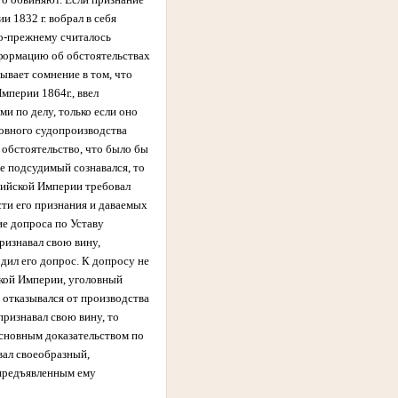
и 1832 г. вобрал в себя
по-прежнему считалось
нформацию об обстоятельствах
ывает сомнение в том, что
мперии 1864г., ввел
и по делу, только если оно
ловного судопроизводства
 обстоятельство, что было бы
же подсудимый сознавался, то
ссийской Империи требовал
сти его признания и даваемых
ие допроса по Уставу
ризнавал свою вину,
дил его допрос. К допросу не
ской Империи, уголовный
 отказывался от производства
ризнавал свою вину, то
основным доказательством по
вал своеобразный,
 предъявленным ему