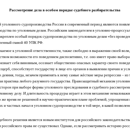
Рассмотрение дела в особом порядке судебного разбирательства
 уголовного судопроизводства России в современный период являются появлен
дства по уголовным делам. Российским законодателем в уголовно-процессуал
 закреплен особый порядок судопроизводства по уголовным делам «без проведе
ренный главой 40 УПК РФ.
екаемое к уголовной ответственности, также свободно в выражении своей воли
твом возможности его поведением диспозитивно, т.е. оно имеет право выбора.
изнает себя виновным, осознает общественно опасных характер своего поведе
ерб, способствует государству в лице его органов в выявлении причин и усл
деяния, тогда, незачем применять к нему самые жѐсткие меры репрессии – из
я практика любого разумного государства. Правозащитный механизм уголовн
 сторон при выборе формы уголовного преследования и судебного рассмотрен
ловному делу. И длительность процедуры играет в этом механизме немаловажн
о же время не решенной в научно-практическом плане проблемой, упрощенная
 и частных начал в уголовном судопроизводстве в той мере, в какой позволе
бного решения является новым институтом для российского законодательства и
и российского права не существовал. Однако, если рассматривать историю рос