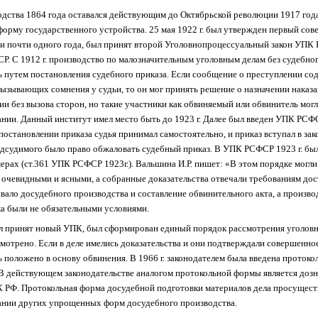
одства 1864 года оставался действующим до Октябрьской революции 1917 год
форму государственного устройства. 25 мая 1922 г. был утвержден первый со
вии почти одного года, был принят второй Уголовнопроцессуальный закон УП
 С 1912 г. производство по малозначительным уголовным делам без судебно
ь путем постановления судебного приказа. Если сообщение о преступлении с
 вызывающих сомнения у судьи, то он мог принять решение о назначении наказ
ии без вызова сторон, но такие участники как обвиняемый или обвинитель мог
ании. Данный институт имел место быть до 1923 г. Далее был введен УПК РСФ
постановлении приказа судья принимал самостоятельно, и приказ вступал в за
одсудимого было право обжаловать судебный приказ. В УПК РСФСР 1923 г. б
ерах (ст.361 УПК РСФСР 1923г.). Вальшина И.Р. пишет: «В этом порядке могл
ь очевидными и ясными, а собранные доказательства отвечали требованиям до
вало досудебного производства и составление обвинительного акта, а произво
ка были не обязательными условиями.
о был принят новый УПК, был сформирован единый порядок рассмотрения уголо
смотрено. Если в деле имелись доказательства и они подтверждали совершенн
ь положено в основу обвинения. В 1966 г. законодателем была введена проток
 В действующем законодательстве аналогом протокольной формы является доз
К РФ. Протокольная форма досудебной подготовки материалов дела просуществ
ании других упрощенных форм досудебного производства.