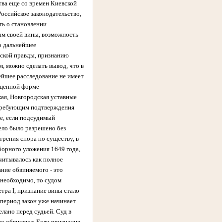
тва еще со времен Киевской
оссийское законодательство,
ть о становлении
ым своей вины, возможность
о дальнейшее
сской правды, признанию
, можно сделать вывод, что в
ейшее расследование не имеет
ащенной форме
ая, Новгородская уставные
е требующим подтверждения
ае, если подсудимый
дело было разрешено без
трения спора по существу, в
оборного уложения 1649 года,
учитывалось как полное
ание обвиняемого - это
 необходимо, то судом
тра I, признание вины стало
 период закон уже начинает
лано перед судьей. Суд в
го обвиняют. Если признание