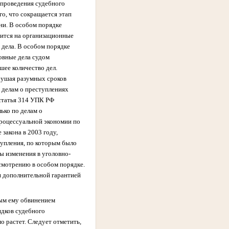
з проведения судебного
го, что сокращается этап
ени. В особом порядке
тится на организационные
 дела. В особом порядке
ловные дела судом
шее количество дел.
арушая разумных сроков
 делам о преступлениях
 статья 314 УПК РФ
ько по делам о
процессуальной экономии по
закона в 2003 году,
тупления, по которым было
ы изменения в уголовно-
ссмотрению в особом порядке.
я дополнительной гарантией
ным ему обвинением
ядков судебного
о растет. Следует отметить,