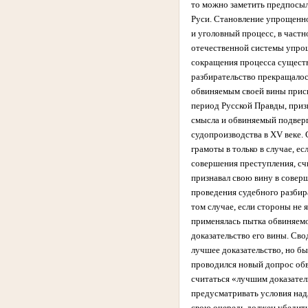
то можно заметить предпосыл
Руси. Становление упрощенно
и уголовный процесс, в частн
отечественной системы упрощ
сокращения процесса существ
разбирательство прекращалос
обвиняемым своей вины присв
период Русской Правды, приз
смысла и обвиняемый подвер
судопроизводства в XV веке.
грамоты в только в случае, 
совершения преступления, сч
признавал свою вину в соверш
проведения судебного разбира
том случае, если стороны не 
применялась пытка обвиняемог
доказательство его вины. Сво
лучшее доказательство, но б
проводился новый допрос обв
считаться «лучшим доказател
предусматривать условия над
свою очередь должен убедить