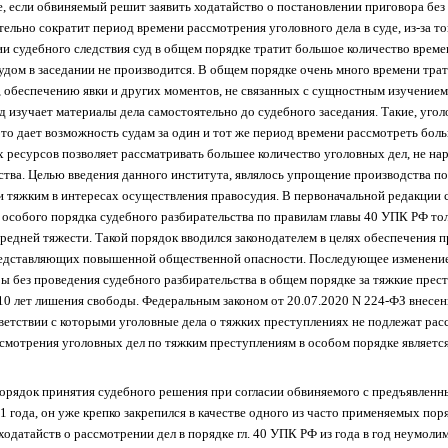
ае, если обвиняемый решит заявить ходатайство о постановлении приговора бе
ительно сократит период времени рассмотрения уголовного дела в суде, из-за то
дии судебного следствия суд в общем порядке тратит большое количество врем
судом в заседании не производится. В общем порядке очень много времени тра
р, обеспечению явки и других моментов, не связанных с сущностным изучением
д изучает материалы дела самостоятельно до судебного заседания. Такие, уго
то дает возможность судам за один и тот же период времени рассмотреть боль
 ресурсов позволяет рассматривать большее количество уголовных дел, не н
тва. Целью введения данного института, являлось упрощение производства по
и тяжким в интересах осуществления правосудия. В первоначальной редакции
особого порядка судебного разбирательства по правилам главы 40 УПК РФ тол
редней тяжести. Такой порядок вводился законодателем в целях обеспечения 
редставляющих повышенной общественной опасности. Последующее изменение 
ы без проведения судебного разбирательства в общем порядке за тяжкие прес
10 лет лишения свободы. Федеральным законом от 20.07.2020 N 224-ФЗ внесен
тветствии с которыми уголовные дела о тяжких преступлениях не подлежат ра
мотрения уголовных дел по тяжким преступлениям в особом порядке являетс
порядок принятия судебного решения при согласии обвиняемого с предъявлен
1 года, он уже крепко закрепился в качестве одного из часто применяемых пор
ходатайств о рассмотрении дел в порядке гл. 40 УПК РФ из года в год неумолим