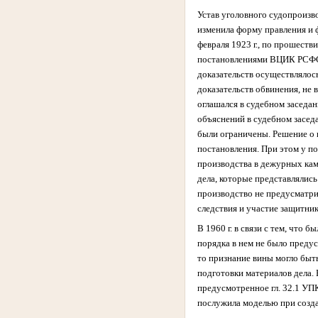
Устав уголовного судопроизв
изменила форму правления и 
февраля 1923 г., по прошест
постановлениями ВЦИК РСФСР.
доказательств осуществлялос
доказательств обвинения, не
оглашался в судебном заседан
объяснений в судебном засед
были ограничены. Решение о 
постановления. При этом у п
производства в дежурных кам
дела, которые представлялис
производство не предусматри
следствия и участие защитни
В 1960 г. в связи с тем, чт
порядка в нем не было преду
то признание вины могло быт
подготовки материалов дела.
предусмотренное гл. 32.1 УП
послужила моделью при созд