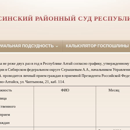
СИНСКИЙ РАЙОННЫЙ СУД РЕСПУБЛ
РИАЛЬНАЯ ПОДСУДНОСТЬ
КАЛЬКУЛЯТОР ГОСПОШЛИНЫ
а не реже двух раз в год в Республике Алтай согласно графику, утвержденно
ии в Сибирском федеральном округе Серышевым А.А., начальником Управлени
. проводится личный прием граждан в приемной Президента Российской Феде
но-Алтайск, ул. Чаптынова, 21, каб. 114.
жность
ФИО
Месяц
лица
ственного
 прием
аждан