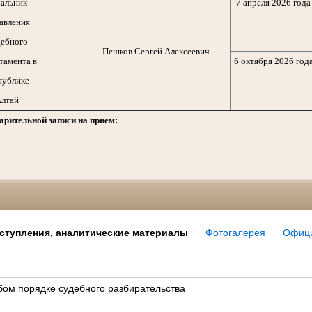
альник
7 апреля 2026 года
авления
ебного
Пешков Сергей Алексеевич
тамента в
6 октября 2026 год
публике
лтай
арительной записи на прием:
ступления, аналитические материалы
Фотогалерея
Офиц
бом порядке судебного разбирательства