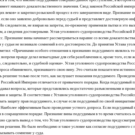
 имеет никакого доказательственного значения. Свод законов Российской импери
 веков» и закрепил розыскной процесс в его завершенном виде. Признание 
е, если оно заявлено добровольно перед судьей и представляет достоверную и
о следователи, не взирая на запреты, по-прежнему применяли пытки и это выз
, а сведения достоверными. Устав уголовного судопроизводства Российской И
. Признание вины начинает рассматриваться наравне со всеми доказательствам
и у судьи не возникало сомнений в его достоверности. До принятия Устава уго
тметил: «Причинами особого отношения к признанию подсудимого являлось то
 вопреки правде делал невыгодные для себя разоблачения и, кроме того, если 
о, следовательно, и судебной оценки». Устав уголовного судопроизводства Ро
проса обвиняемого, признавшего свою вину. Это считали показателем истинно
ь решение только после того, как заслушает показания подсудимого. Проведен
 Российской Империи отличается от привычного порядка. Когда подсудимый п
давал вопросы, которые представлялись недостаточно разъясненными и прово
ия и защиты. В соответствии с Уставом уголовного судопроизводства Россий
вать защиту прав подсудимого, в случае если подсудимый по своей инициативе
. Наиболее эффективным было проведение устного допроса. Если подсудимый п
 в сокращенном порядке. Признание вины подсудимым в то время считалось 
жно сделать вывод о том, что Устав уголовного судопроизводства предусматри
я решения. Но было необходимо и такое условие как согласие подсудимого с
ызывать сомнение у суда.