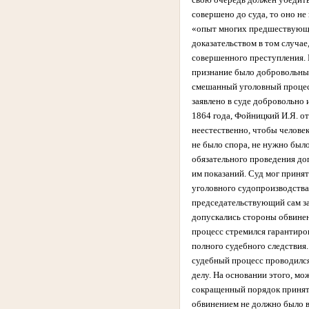
совершено до суда, то оно не
«опыт многих предшествующих
доказательством в том случа
совершенного преступления. Н
признание было добровольным
смешанный уголовный процесс
заявлено в суде добровольно 
1864 года, Фойницкий И.Я. о
неестественно, чтобы человек
не было спора, не нужно был
обязательного проведения до
им показаний. Суд мог принят
уголовного судопроизводства
председательствующий сам за
допускались стороны обвинен
процесс стремился гарантиро
полного судебного следствия
судебный процесс проводился
делу. На основании этого, мо
сокращенный порядок приняти
обвинением не должно было в