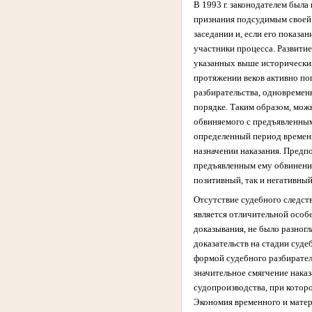
В 1993 г. законодателем был
признания подсудимым своей 
заседании и, если его показа
участники процесса. Развити
указанных выше исторических
протяжении веков активно по
разбирательства, одновремен
порядке. Таким образом, мож
обвиняемого с предъявленным
определенный период времени
назначении наказания. Предп
предъявленным ему обвинение
позитивный, так и негативны
Отсутствие судебного следств
является отличительной особ
доказывания, не было разногл
доказательств на стадии суд
формой судебного разбирател
значительное смягчение нака
судопроизводства, при которо
Экономия временного и матер