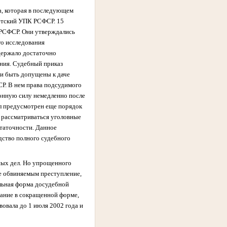
а, которая в последующем
ветский УПК РСФСР. 15
К РСФСР. Они утверждались
го исследования
одержало достаточно
ания. Судебный приказ
ли быть допущены к даче
СР. В нем права подсудимого
конную силу немедленно после
ыл предусмотрен еще порядок
и рассматриваться уголовные
статочности. Данное
дство полного судебного
вных дел. Но упрощенного
ое обвиняемым преступление,
ольная форма досудебной
нание в сокращенной форме,
овала до 1 июля 2002 года и