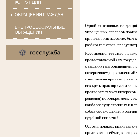
КОРРУПЦИИ
ОБРАЩЕНИЯ ГРАЖДАН
Одной из основных тенденций
ВНЕПРОЦЕССУАЛЬНЫЕ
ОБРАЩЕНИЯ
упрощенных способов произво
принятии, как известно, был
разбирательства», предусмот
Несомненно, что лицо, привл
предоставляемой ему государс
с выдвинутым обвинением, пр
потерпевшему причиненный ущ
совершению противоправного 
исходить правоприменительна
предполагает учет интересов
решения) по конкретному уго
наиболее существенных и в т
собой соотношение публичных
судебной системой.
Особый порядок принятия суде
представлен сейчас, в истори