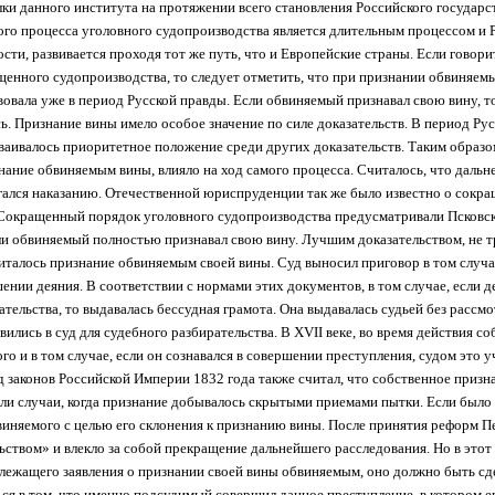
ки данного института на протяжении всего становления Российского государс
го процесса уголовного судопроизводства является длительным процессом и Р
ости, развивается проходя тот же путь, что и Европейские страны. Если говори
енного судопроизводства, то следует отметить, что при признании обвиняем
овала уже в период Русской правды. Если обвиняемый признавал свою вину, т
ь. Признание вины имело особое значение по силе доказательств. В период Ру
аивалось приоритетное положение среди других доказательств. Таким образом
нание обвиняемым вины, влияло на ход самого процесса. Считалось, что дальн
гался наказанию. Отечественной юриспруденции так же было известно о сокр
 Сокращенный порядок уголовного судопроизводства предусматривали Псковск
если обвиняемый полностью признавал свою вину. Лучшим доказательством, н
италось признание обвиняемым своей вины. Суд выносил приговор в том случ
ении деяния. В соответствии с нормами этих документов, в том случае, если 
тельства, то выдавалась бессудная грамота. Она выдавалась судьей без рассмо
явились в суд для судебного разбирательства. В XVII веке, во время действия с
о и в том случае, если он сознавался в совершении преступления, судом это 
д законов Российской Империи 1832 года также считал, что собственное призн
ыли случаи, когда признание добывалось скрытыми приемами пытки. Если было
иняемого с целью его склонения к признанию вины. После принятия реформ Пе
ьством» и влекло за собой прекращение дальнейшего расследования. Но в этот
лежащего заявления о признании своей вины обвиняемым, оно должно быть сде
ся в том, что именно подсудимый совершил данное преступление, в котором е