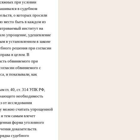
рисяжных при условии
рашивался в судебном
тельств, о которых просили
о место быть в каждом из
матриваемый институт на
было упрощение, удешевление
ым в установленном в законе
дебного решения при согласии
права в целом. В
асть обвиняемого при
согласии обвиняемого с
а, и показывали, как
 гл. 40, ст. 314 УПК РФ,
лючающего необходимость
з от исследования
аву можно считать упрощенной
 и тем самым влечет
щенная форма уголовного
чения доказательств.
рядка судебного