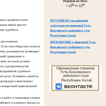
Перерыв на обед:
00
48
с
13
по
13
ие и развитие в нем
РЕГЛАМЕНТ организации
ьном законе при его
деятельности приемной Усть-
ния судебного
Коксинского районного суда
Республики Алтай
, при наличии
ПОЛОЖЕНИЕ о приемной Усть-
 Если член общества согласен
Коксинского районного суда
ния, раскаивается, возмещает
Республики Алтай
овий, приведших к
 таких посылов должна
ого судопроизводства
ия (принятия судебного
ую роль. Оставаясь одной из
 процедура олицетворяет
но конкретной национальной
.
 ранее, в таком виде в каком
сийского уголовного процесса,