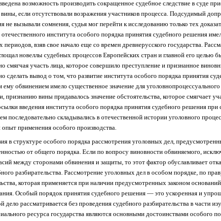
а введена возможность производить сокращенное судебное следствие в суде п
вины, если отсутствовали возражения участников процесса. Подсудимый доп
ния не вызывали сомнения, судья мог перейти к исследованию только тех доказа
е отечественного института особого порядка принятия судебного решения имел
 периодов, взяв свое начало еще со времен древнерусского государства. Расс
глощал новеллы судебных процессов Европейских стран и главной его целью 
но смягчая участь лица, которое совершило преступление и признанное виновн
но сделать вывод о том, что развитие института особого порядка принятия су
 ему обвинением имело существенное значение для уголовнопроцессуального 
, признанию вины придавалось значение обстоятельства, которое смягчает уч
осылки введения института особого порядка принятия судебного решения при 
м последовательно складывались в отечественной истории уголовного процесс
й опыт применения особого производства.
ия в структуре особого порядка рассмотрения уголовных дел, предусмотренным
енностью от общего порядка. Если по вопросу виновности обвиняемого, иск
асий между сторонами обвинения и защиты, то этот фактор обуславливает отка
ебного разбирательства. Рассмотрение уголовных дел в особом порядке, по пр
ьства, которая применяется при наличии предусмотренных законом оснований
зания. Особый порядок принятия судебного решения — это ускоренная и упро
й дело рассматривается без проведения судебного разбирательства в части изу
иального ресурса государства являются основными достоинствами особого по