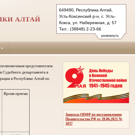
649490, Республика Алтай,
Усть-Коксинский р-н, с. Усть-
ИКИ АЛТАЙ
Кокса, ул. Набережная, д. 57
Тел.: (38848) 2-23-66
ust-koksinsky.ralt@sudrf.ru
развернуть
му полномочным представителем
я Судебного департамента в
рации в Республике Алтай по
Время приема
Запросы ОПФР по постановлению
Правительства РФ от 28.06.2021 №
1037