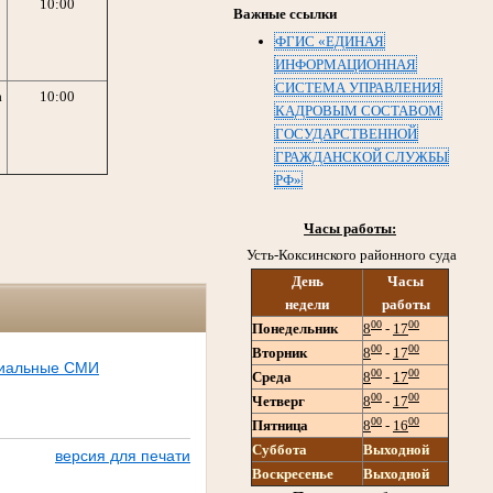
10:00
Важные ссылки
ФГИС «ЕДИНАЯ
ИНФОРМАЦИОННАЯ
СИСТЕМА УПРАВЛЕНИЯ
а
10:00
КАДРОВЫМ СОСТАВОМ
ГОСУДАРСТВЕННОЙ
ГРАЖДАНСКОЙ СЛУЖБЫ
РФ»
Часы работы:
Усть-Коксинского районного суда
День
Часы
недели
работы
00
00
Понедельник
8
-
17
00
00
Вторник
8
-
17
иальные СМИ
00
00
Среда
8
-
17
00
00
Четверг
8
-
17
00
00
Пятница
8
-
16
Суббота
Выходной
версия для печати
Воскресенье
Выходной