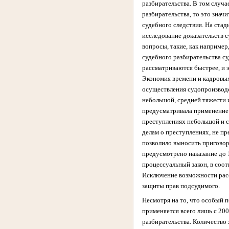
разбирательства. В том случ
разбирательства, то это знач
судебного следствия. На ста
исследование доказательств 
вопросы, такие, как наприме
судебного разбирательства су
рассматриваются быстрее, и э
Экономия времени и кадровых
осуществления судопроизводс
небольшой, средней тяжести 
предусматривала применение 
преступлениях небольшой и с
делам о преступлениях, не п
позволило выносить приговор
предусмотрено наказание до 
процессуальный закон, в соо
Исключение возможности расс
защиты прав подсудимого.
Несмотря на то, что особый 
применяется всего лишь с 200
разбирательства. Количество 