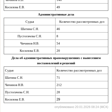
Косилова Е.В.
49
Административные
дела
Судья
Количество рассмотренных дел
Шатина С.Н.
46
Пустогачева С.Н.
8
Чичинов Н.В.
54
Косилова Е.В.
20
Дела об административных правонарушениях с вынесением
постановлений и решений
Судья
Количество рассмотренных дел
Шатина С.Н.
71
Чичинов Н.В.
212
Пустогачева С.Н.
28
Косилова Е.В.
29
опубликовано 20.01.2026 08:24 (МСК)