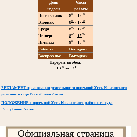
День
Часы
недели
работы
00
00
Понедельник
8
-
17
00
00
Вторник
8
-
17
00
00
Среда
8
-
17
00
00
Четверг
8
-
17
00
00
Пятница
8
-
16
Суббота
Выходной
Воскресенье
Выходной
Перерыв на обед:
00
48
с
13
по
13
РЕГЛАМЕНТ организации деятельности приемной Усть-Коксинского
районного суда Республики Алтай
ПОЛОЖЕНИЕ о приемной Усть-Коксинского районного суда
Республики Алтай