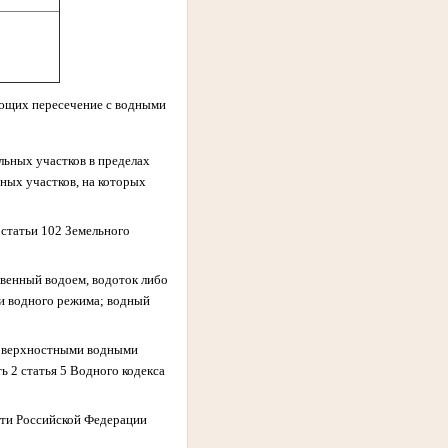
еющих пересечение с водными
льных участков в пределах
ных участков, на которых
 статьи 102 Земельного
твенный водоем, водоток либо
ки водного режима; водный
 поверхностными водными
ь 2 статья 5 Водного кодекса
сти Российской Федерации