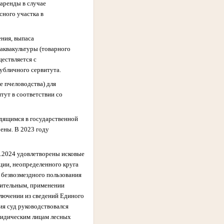
 аренды в случае
сного участка в
ения, выпаса
 аквакультуры (товарного
ществляется с
публичного сервитута.
е пчеловодства) для
тут в соответствии со
одящимся в государственной
рены. В 2023 году
5.2024 удовлетворены исковые
ии, неопределенного круга
 безвозмездного пользования
вительным, применении
ключении из сведений Единого
ия суд руководствовался
юридическим лицам лесных