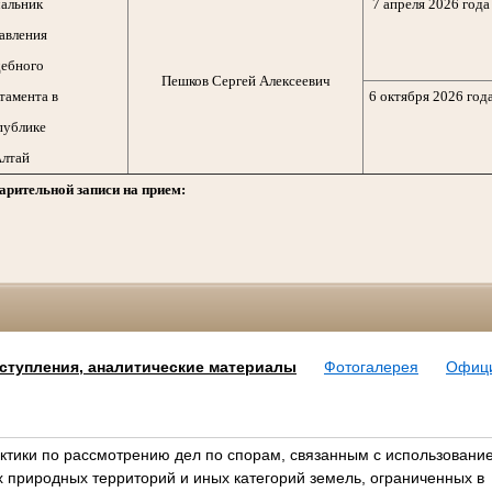
альник
7 апреля 2026 года
авления
ебного
Пешков Сергей Алексеевич
тамента в
6 октября 2026 год
публике
лтай
арительной записи на прием:
ступления, аналитические материалы
Фотогалерея
Офиц
тики по рассмотрению дел по спорам, связанным с использовани
 природных территорий и иных категорий земель, ограниченных в