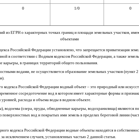
0
1/0
0
ий из ЕГРН о характерных точках границ и площади земельных участков, им
объектами
одекса Российской Федерации установлено, что запрещается приватизация земе
нной в соответствии с Водным кодексом Российской Федерации, а также земель
е карьеры, в границах территорий общего пользования.
остными водами, не осуществляется образование земельных участков (пункт 2
и).
го кодекса Российской Федерации водный объект – это природный или искусс
 временное сосредоточение вод в котором имеет характерные формы и призна
 уровней, расхода и объема воды в водном объекте.
лы), водоемы (озера, пруды, обводненные карьеры, водохранилища) являются
з поверхностных вод и покрытых ими земель в пределах береговой линии (част
одного кодекса Российской Федерации водные объекты находятся в собственно
 за исключением случаев, установленных частью 2 данной статьи.