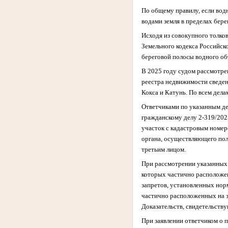
По общему правилу, если вод
водами земля в пределах бер
Исходя из совокупного толко
Земельного кодекса Российск
береговой полосы водного об
В 2025 году судом рассмотре
реестра недвижимости сведен
Кокса и Катунь. По всем дела
Ответчиками по указанным де
гражданскому делу 2-319/202
участок с кадастровым номер
органа, осуществляющего пол
третьим лицом.
При рассмотрении указанных 
которых частично расположен
запретов, установленных нор
частично расположенных
на 
Доказательств, свидетельству
При заявлении ответчиком о 