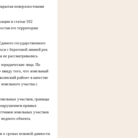
 покрытая поверхностными
рации и статьи 102
остав его территории
 Единого государственного
хся с береговой линией рек
а не рассматривались.
и юридические лица. По
 ввиду того, что
земельный
ксинский район» в качестве
земельного участка с
емельных участков, границы
 с нарушением прямых
етчиков земельных участков
 водного объекта.
 о сроках исковой давности.