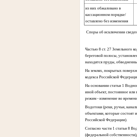
из них обжаловано в
кассационном порядке/
оставлено без изменения
Споры об исключении сведен
Частью 8 ст. 27 Земельного к
береговой полосы, установле
находятся пруды, обводненны
На землях, покрытых поверхн
кодекса Российской Федераци
На основании статьи 1 Водно
иной объект, постоянное или
режим - изменение во времени
Водотоки (реки, ручьи, кана
объектами, которые состоят и
Российской Федерации).
Согласно части 1 статьи 8 В
(федеральной собственности),