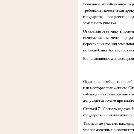
Решением Усть-Коксинского р
требования заместителя прок
государственного реестра не
земельного участка.
Отказывая ответчику в приме
исчисления с момента передач
пересечения границ земельно
по Республике Алтай, срок и
В апелляционном и кассацион
Ограничения оборотоспособно
или месторасположением. Сл
соблюдении установленных зе
допускается только при налич
Статьей 71 Лесного кодекса 
государственной или муницип
Так, лесные участки, находя
уполномоченных в соответств