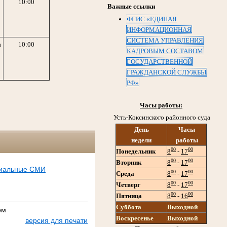
10:00
Важные ссылки
ФГИС «ЕДИНАЯ
ИНФОРМАЦИОННАЯ
СИСТЕМА УПРАВЛЕНИЯ
а
10:00
КАДРОВЫМ СОСТАВОМ
ГОСУДАРСТВЕННОЙ
ГРАЖДАНСКОЙ СЛУЖБЫ
РФ»
Часы работы:
Усть-Коксинского районного суда
День
Часы
недели
работы
00
00
Понедельник
8
-
17
00
00
Вторник
8
-
17
иальные СМИ
00
00
Среда
8
-
17
00
00
Четверг
8
-
17
00
00
Пятница
8
-
16
Суббота
Выходной
ем
Воскресенье
Выходной
версия для печати