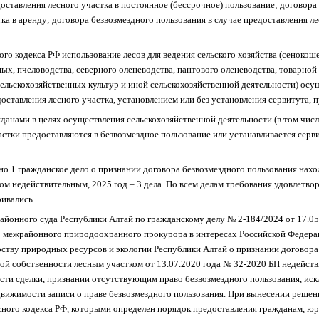
оставления лесного участка в постоянное (бессрочное) пользование; договора
ка в аренду; договора безвозмездного пользования в случае предоставления ле
ного кодекса РФ использование лесов для ведения сельского хозяйства (сенокош
ых, пчеловодства, северного оленеводства, пантового оленеводства, товарной
ельскохозяйственных культур и иной сельскохозяйственной деятельности) осу
оставления лесного участка, установлением или без установления сервитута, 
данами в целях осуществления сельскохозяйственной деятельности (в том числ
стки предоставляются в безвозмездное пользование или устанавливается серви
.
но 1 гражданское дело о признании договора безвозмездного пользования нах
ком недействительным, 2025
год – 3 дела. По всем делам требования удовлетво
ривались.
айонного суда Республики Алтай по гражданскому делу № 2-184/2024 от 17.0
о межрайонного природоохранного прокурора в интересах Российской Федерац
рству природных ресурсов и экологии Республики Алтай о признании договора
ой собственности лесным участком от 13.07.2020 года № 32-2020 БП недейст
сти сделки, признании отсутствующим право безвозмездного пользования, ис
движимости записи о праве безвозмездного пользования. При вынесении решен
Лесного кодекса РФ, которыми определен порядок предоставления гражданам, 