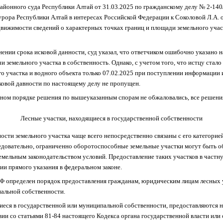
айонного суда Республики Алтай от 31.03.2025 по гражданскому делу № 2-14
урора Республики Алтай в интересах Российской Федерации к Соколовой Л.А. 
движимости сведений о характерных точках границ и площади земельного учас
нении срока исковой данности, суд указал, что ответчиком ошибочно указано 
и земельного участка в собственность. Однако, с учетом того, что истцу стало
го участка и водного объекта только
07.02.2025 при поступлении информации 
сковой давности по настоящему делу не пропущен.
ном порядке решения по вышеуказанным спорам не обжаловались, все решения
Лесные участки, находящиеся в государственной собственности
сти земельного участка чаще всего непосредственно связаны с его категорией
едовательно, ограниченно оборотоспособные земельные участки могут быть о
мельным законодательством условий. Предоставление таких участков в частн
ии прямого указания в федеральном законе.
РФ определен порядок предоставления гражданам, юридическим лицам лесных 
альной собственности.
щиеся в государственной или муниципальной собственности, предоставляются 
ии со статьями 81-84 настоящего Кодекса органа государственной власти или 