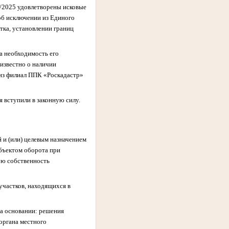
0/2025 удовлетворены исковые
об исключении из Единого
тка, установлении границ
на необходимость его
 известно о наличии
из филиал ППК «Роскадастр»
 вступили в законную силу.
 и (или) целевым назначением
бъектом оборота при
ую собственность
участков, находящихся в
на основании: решения
органа местного