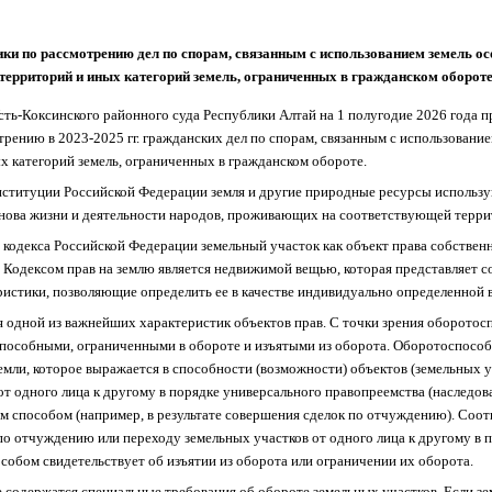
ики по рассмотрению дел
по спорам, связанным с использованием земель 
территорий и иных категорий земель, ограниченных в гражданском оборот
сть-Коксинского районного суда Республики Алтай на 1 полугодие 2026 года
трению в 2023-2025 гг. гражданских дел по спорам, связанным с использовани
 категорий земель, ограниченных в гражданском обороте.
 Конституции Российской Федерации земля и другие природные ресурсы использ
снова жизни и деятельности народов, проживающих на соответствующей терри
го кодекса Российской Федерации земельный участок как объект права собствен
одексом прав на землю является недвижимой вещью, которая представляет с
ристики, позволяющие определить ее в качестве индивидуально определенной 
 одной из важнейших характеристик объектов прав. С точки зрения оборотос
пособными, ограниченными в обороте и изъятыми из оборота. Оборотоспособн
земли, которое выражается в способности (возможности) объектов (земельных 
от одного лица к другому в порядке универсального правопреемства (наследов
м способом (например, в результате совершения сделок по отчуждению). Соот
о отчуждению или переходу земельных участков от одного лица к другому в 
собом свидетельствует об изъятии из оборота или ограничении их оборота.
е содержатся специальные требования об обороте земельных участков. Если зе