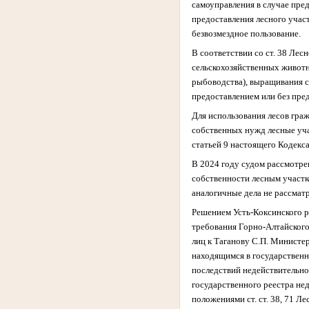
самоуправления в случае пред
предоставления лесного участ
безвозмездное пользование.
В соответствии со ст. 38 Лес
сельскохозяйственных животн
рыбоводства), выращивания с
предоставлением или без пред
Для использования лесов граж
собственных нужд лесные уча
статьей 9 настоящего Кодекса
В 2024 году судом рассмотре
собственности лесным участ
аналогичные дела не рассмат
Решением Усть-Коксинского р
требования Горно-Алтайског
лиц к Таганову С.П. Министе
находящимся в государственн
последствий недействительно
государственного реестра не
положениями ст. ст. 38, 71 