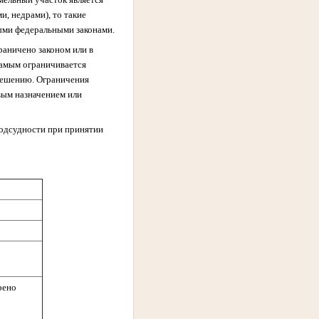
, недрами), то такие
ыми федеральными законами.
раничено законом или в
самым ограничивается
зрешению. Ограничения
евым назначением или
подсудности при принятии
рено