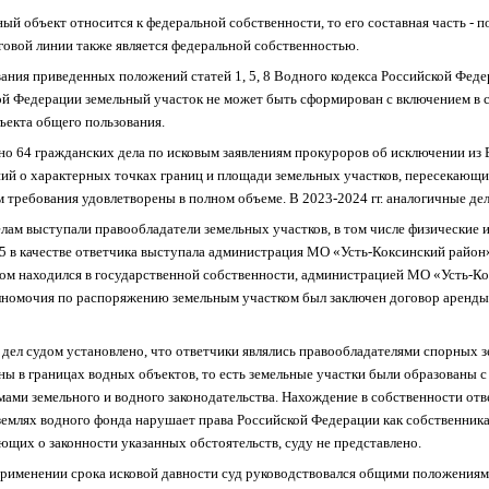
ный объект относится к федеральной собственности, то его составная часть -
еговой линии также является федеральной собственностью.
вания приведенных положений статей 1, 5, 8 Водного кодекса Российской Феде
ой Федерации земельный участок не может быть сформирован с включением в с
ъекта общего пользования.
но 64 гражданских дела по исковым заявлениям прокуроров об исключении из
ий о характерных точках границ и площади земельных участков, пересекающи
м требования удовлетворены в полном объеме. В 2023-2024 гг. аналогичные дел
лам выступали правообладатели земельных участков, в том числе физические 
5 в качестве ответчика выступала администрация МО «Усть-Коксинский район»
ом находился в государственной собственности, администрацией МО «Усть-Ко
номочия по распоряжению земельным участком был заключен договор аренды 
дел судом установлено, что ответчики являлись правообладателями спорных з
ы в границах водных объектов, то есть земельные участки были образованы
мами земельного и водного законодательства. Нахождение в собственности отв
землях водного фонда нарушает права Российской Федерации как собственника
ющих о законности указанных обстоятельств, суду не представлено.
применении срока исковой давности суд руководствовался общими положениями