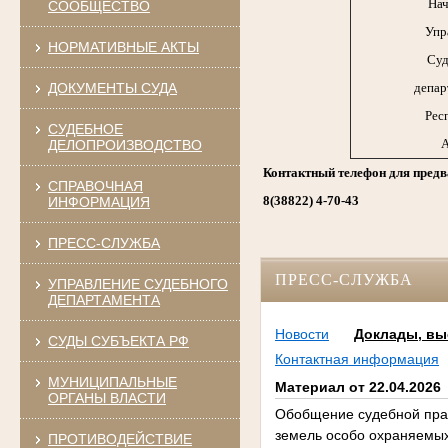
Нач
СООБЩЕСТВО
Упр
НОРМАТИВНЫЕ АКТЫ
Суд
ДОКУМЕНТЫ СУДА
депар
Рес
СУДЕБНОЕ
А
ДЕЛОПРОИЗВОДСТВО
Контактный телефон для предв
СПРАВОЧНАЯ
8(38822) 4-70-43
ИНФОРМАЦИЯ
ПРЕСС-СЛУЖБА
ПРЕСС-СЛУЖБА
УПРАВЛЕНИЕ СУДЕБНОГО
ДЕПАРТАМЕНТА
Новости
Доклады, вы
СУДЫ СУБЪЕКТА РФ
Контактная информация
МУНИЦИПАЛЬНЫЕ
Материал от 22.04.2026
ОРГАНЫ ВЛАСТИ
Обобщение судебной прак
земель особо охраняемых
ПРОТИВОДЕЙСТВИЕ