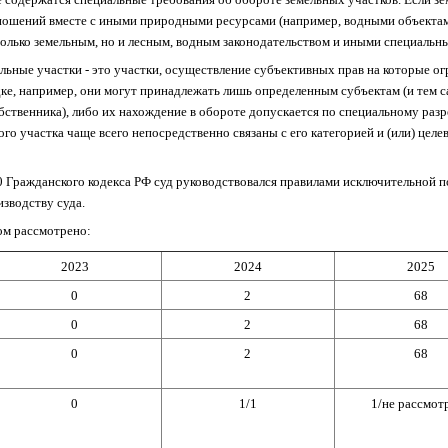
ошений вместе с иными природными ресурсами (например, водными объектами
олько земельным, но и лесным, водным законодательством и иными специальн
льные участки - это участки, осуществление субъективных прав на которые ог
ке, например, они могут принадлежать лишь определенным субъектам (и тем 
ственника), либо их нахождение в обороте допускается по специальному ра
го участка чаще всего непосредственно связаны с его категорией и (или) цел
30 Гражданского кодекса РФ суд руководствовался правилами исключительной 
зводству суда.
ом рассмотрено:
2023
2024
2025
0
2
68
0
2
68
0
2
68
0
1/1
1/не рассмот