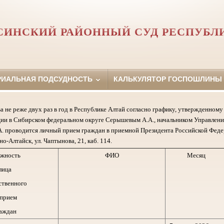
СИНСКИЙ РАЙОННЫЙ СУД РЕСПУБЛ
РИАЛЬНАЯ ПОДСУДНОСТЬ
КАЛЬКУЛЯТОР ГОСПОШЛИНЫ
а не реже двух раз в год в Республике Алтай согласно графику, утвержденно
ии в Сибирском федеральном округе Серышевым А.А., начальником Управлени
. проводится личный прием граждан в приемной Президента Российской Феде
но-Алтайск, ул. Чаптынова, 21, каб. 114.
жность
ФИО
Месяц
лица
ственного
 прием
аждан