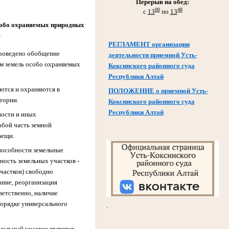
Перерыв на обед:
00
48
с
13
по
13
особо охраняемых природных
е
РЕГЛАМЕНТ организации
 проведено обобщение
деятельности приемной Усть-
ем земель особо охраняемых
Коксинского районного суда
Республики Алтай
уются и охраняются в
ПОЛОЖЕНИЕ о приемной Усть-
тории.
Коксинского районного суда
Республики Алтай
ности и иных
обой часть земной
вещи.
пособности земельные
ость земельных участков -
участков) свободно
ание, реорганизация
ветственно, наличие
порядке универсального
.
мельный участок является