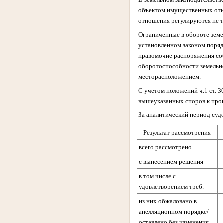
объектом имущественных отн
отношения регулируются не т
Ограниченные в обороте земе
установленном законом поряд
правомочие распоряжения соб
оборотоспособности земельно
месторасположением.
С учетом положений ч.1 ст. 
вышеуказанных споров к прои
За аналитический период суд
Результат рассмотрения
всего рассмотрено
с вынесением решения
в том числе с
удовлетворением треб.
из них обжаловано в
апелляционном порядке/
оставлено без изменения