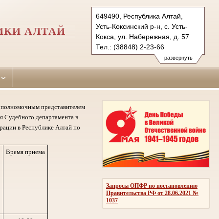
649490, Республика Алтай,
Усть-Коксинский р-н, с. Усть-
ИКИ АЛТАЙ
Кокса, ул. Набережная, д. 57
Тел.: (38848) 2-23-66
ust-koksinsky.ralt@sudrf.ru
развернуть
му полномочным представителем
я Судебного департамента в
рации в Республике Алтай по
Время приема
Запросы ОПФР по постановлению
Правительства РФ от 28.06.2021 №
1037