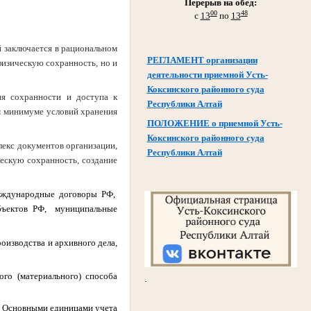
Перерыв на обед:
00
48
с
13
по
13
й заключается в рациональном
РЕГЛАМЕНТ организации
изическую сохранность, но и
деятельности приемной Усть-
Коксинского районного суда
ия сохранности и доступа к
Республики Алтай
м минимуме условий хранения
ПОЛОЖЕНИЕ о приемной Усть-
Коксинского районного суда
лекс документов организации,
Республики Алтай
ескую сохранность, создание
ждународные договоры РФ,
бъектов РФ, муниципальные
изводства и архивного дела,
го (материального) способа
.
и. Основными единицами учета