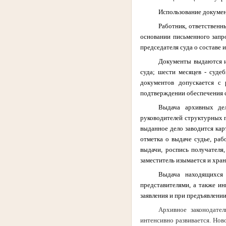
Использование докумен
Работник, ответственн
основании письменного запр
председателя суда о составе
Документы выдаются и
суда; шести месяцев - суд
документов допускается с 
подтверждении обеспечения 
Выдача архивных дел
руководителей структурных п
выданное дело заводится кар
отметка о выдаче судье, раб
выдачи, роспись получателя
заместитель изымается и хран
Выдача находящихся 
представителями, а также и
заявления и при предъявлени
Архивное законодате
интенсивно развивается. Но