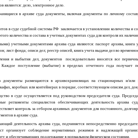
в являются: дело, электронное дело.
ранящиеся в архиве суда документы, включая документы по личному составу
тов в суде судебной системы РФ заключается в установлении количества и с
того количества и состава в учетных документах суда для контроля их наличия
ными) учетными документами архива суда являются: паспорт архива, книга 
ов; лист фонда; описи дел; реестр описей, книга учета выдачи дел во временн
ления и выбытия дел, документов последовательно вносятся все первичн
. Каждое поступление (выбытие) в пределах отчетного года получает 
 документы размещаются в архивохранилищах на стационарных и/или 
шкафах, коробках или контейнерах в порядке, соответствующем описям дел, до
ство в суде осуществляется под руководством председателя суда. Председа
ные регламенты специалистов обеспечивающих деятельность архива суда
ествляет контроль за отбором архивных документов для постоянного, долгов
ментов в архиве суда.
вающий деятельность архива суда, подчиняется непосредственно председате
лист организует соблюдение нормативных режимов и надлежащей организ
ту и обеспечивающих поддержание в нормальном физическом состоянии.