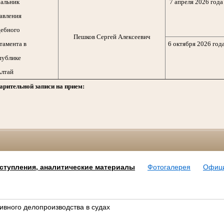
альник
7 апреля 2026 года
авления
ебного
Пешков Сергей Алексеевич
тамента в
6 октября 2026 год
публике
лтай
арительной записи на прием:
ступления, аналитические материалы
Фотогалерея
Офиц
ивного делопроизводства в судах