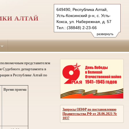
649490, Республика Алтай,
Усть-Коксинский р-н, с. Усть-
ИКИ АЛТАЙ
Кокса, ул. Набережная, д. 57
Тел.: (38848) 2-23-66
ust-koksinsky.ralt@sudrf.ru
развернуть
му полномочным представителем
я Судебного департамента в
рации в Республике Алтай по
Время приема
Запросы ОПФР по постановлению
Правительства РФ от 28.06.2021 №
1037