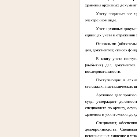
хранения архивных документо
Учету подлежат все х
электронном виде.
Учет архивных докумен
единицах учета и отражении э
Основными (обязатель
дел, документов; список фонд
В книгу учета поступ
(выбытия) дел, документов
последовательности.
Поступающие в архив
стеллажах, в металлических 
Архивное делопроизвод
суда, утверждает должност
специалиста по архиву, осущ
хранения и уничтожения доку
Специалист, обеспечи
делопроизводства. Специа
исключающих хищение и утра