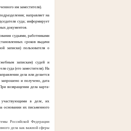
ченного им заместителя).
подразделения; направляет на
дседателя суда; информирует
вных документов.
ования судьями, работниками
становленных сроков выдачи
ой записки) пользователя о
ужебным запискам) судей и
я суда (его заместителя). На
аправлении дела или делается
о запрошено и получено, дата
При возвращении дела карта-
, участвующими в деле, их
на основании их письменного
стемы Российской Федерации
вного дела как важной сферы