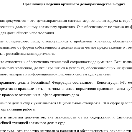
Организация ведения архивного делопроизводства в судах
ия документов – это целенаправленная система мер, основная задача которо
лежащих дальнейшему архивному хранению. Она обеспечивает не только их ф
 для дальнейшего использования.
ль юридического лица, столкнувшийся с проблемой хранения, обеспечен
езависимо от формы собственности должен иметь четкое представление о то
ы в российском законодательстве.
то относится к обеспечению физической сохранности документов. Весь комп
ивному хранению, должен храниться в условиях, обеспечивающих их физич
чного аппарата и информационно-поисковых систем к документам.
го дела в Российской Федерации составляют: Конституция РФ, ме
ормативно-правовые акты, законы и иные нормативно-правовые акты су
е правовые отношения в сфере архивного дела.
о дела в судах учитываются Национальные стандарты РФ в сфере делопро
в организации работы.
я и выбытия документов, вне зависимости от их содержания и физическо
нейшей функцией архивного дела в суде.
иве суда - это средство контроля за наличием и обеспечением их сохранност