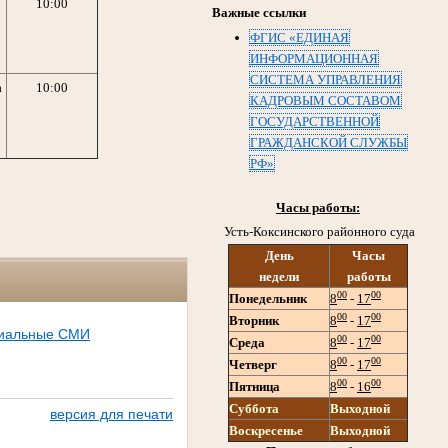
10:00
Важные ссылки
ФГИС «ЕДИНАЯ
ИНФОРМАЦИОННАЯ
СИСТЕМА УПРАВЛЕНИЯ
а
10:00
КАДРОВЫМ СОСТАВОМ
ГОСУДАРСТВЕННОЙ
ГРАЖДАНСКОЙ СЛУЖБЫ
РФ»
Часы работы:
Усть-Коксинского районного суда
День
Часы
недели
работы
00
00
Понедельник
8
-
17
00
00
Вторник
8
-
17
иальные СМИ
00
00
Среда
8
-
17
00
00
Четверг
8
-
17
00
00
Пятница
8
-
16
Суббота
Выходной
версия для печати
Воскресенье
Выходной