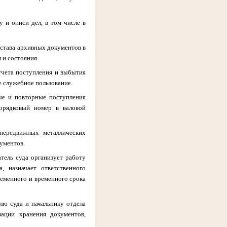
 и описи дел, в том числе в
остава архивных документов в
 и состояния.
учета поступления и выбытия
ое служебное пользование.
ые и повторные поступления
порядковый номер в валовой
передвижных металлических
кументов.
тель суда организует работу
, назначает ответственного
ременного и временного срока
лю суда и начальнику отдела
ации хранения документов,