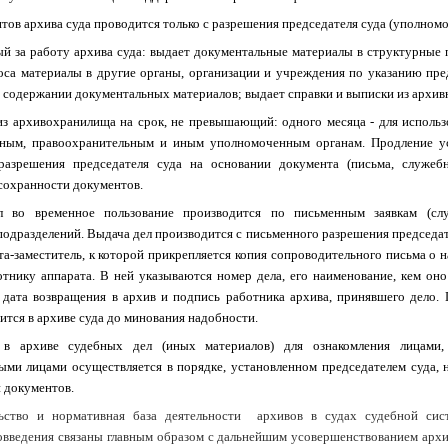
тов архива суда проводится только с разрешения председателя суда (уполномо
ый за работу архива суда: выдает документальные материалы в структурные 
оса материалы в другие органы, организации и учреждения по указанию пре
 и содержании документальных материалов; выдает справки и выписки из архи
з архивохранилища на срок, не превышающий: одного месяца - для использ
ебным, правоохранительным и иным уполномоченным органам. Продление у
разрешения председателя суда на основании документа (письма, служебн
сохранности документов.
 во временное пользование производится по письменным заявкам (сл
одразделений. Выдача дел производится с письменного разрешения председател
та-заместитель, к которой прикрепляется копия сопроводительного письма о н
отнику аппарата. В ней указываются номер дела, его наименование, кем он
, дата возвращения в архив и подпись работника архива, принявшего дело. 
ится в архиве суда до минования надобности.
в архиве судебных дел (иных материалов) для ознакомления лицами
ными лицами осуществляется в порядке, установленном председателем суда, 
и документов.
льство и нормативная база деятельности архивов в судах судебной си
вовведения связаны главным образом с дальнейшим усовершенствованием архи