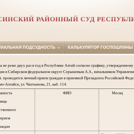
СИНСКИЙ РАЙОННЫЙ СУД РЕСПУБЛ
РИАЛЬНАЯ ПОДСУДНОСТЬ
КАЛЬКУЛЯТОР ГОСПОШЛИНЫ
а не реже двух раз в год в Республике Алтай согласно графику, утвержденно
ии в Сибирском федеральном округе Серышевым А.А., начальником Управлени
. проводится личный прием граждан в приемной Президента Российской Феде
но-Алтайск, ул. Чаптынова, 21, каб. 114.
жность
ФИО
Месяц
лица
ственного
 прием
аждан