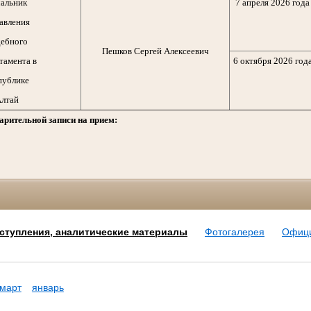
альник
7 апреля 2026 года
авления
ебного
Пешков Сергей Алексеевич
тамента в
6 октября 2026 год
публике
лтай
арительной записи на прием:
ступления, аналитические материалы
Фотогалерея
Офиц
март
январь