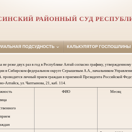
СИНСКИЙ РАЙОННЫЙ СУД РЕСПУБЛ
РИАЛЬНАЯ ПОДСУДНОСТЬ
КАЛЬКУЛЯТОР ГОСПОШЛИНЫ
а не реже двух раз в год в Республике Алтай согласно графику, утвержденно
ии в Сибирском федеральном округе Серышевым А.А., начальником Управлени
. проводится личный прием граждан в приемной Президента Российской Феде
но-Алтайск, ул. Чаптынова, 21, каб. 114.
жность
ФИО
Месяц
лица
ственного
 прием
аждан