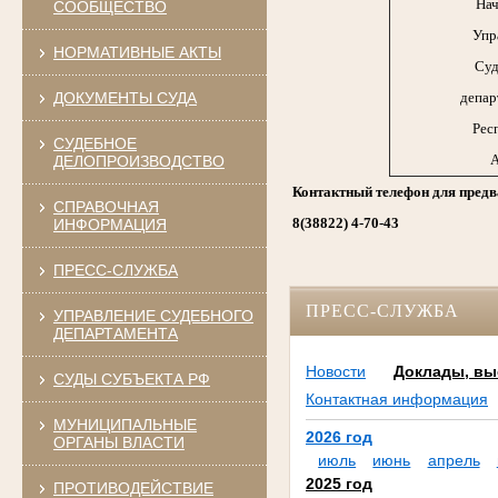
Нач
СООБЩЕСТВО
Упр
НОРМАТИВНЫЕ АКТЫ
Суд
ДОКУМЕНТЫ СУДА
депар
Рес
СУДЕБНОЕ
А
ДЕЛОПРОИЗВОДСТВО
Контактный телефон для предв
СПРАВОЧНАЯ
8(38822) 4-70-43
ИНФОРМАЦИЯ
ПРЕСС-СЛУЖБА
ПРЕСС-СЛУЖБА
УПРАВЛЕНИЕ СУДЕБНОГО
ДЕПАРТАМЕНТА
Новости
Доклады, вы
СУДЫ СУБЪЕКТА РФ
Контактная информация
МУНИЦИПАЛЬНЫЕ
2026 год
ОРГАНЫ ВЛАСТИ
июль
июнь
апрель
2025 год
ПРОТИВОДЕЙСТВИЕ