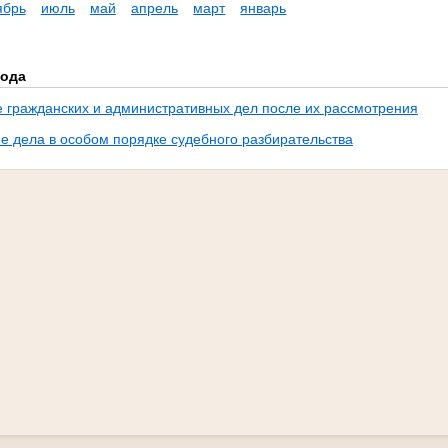
ябрь
июль
май
апрель
март
январь
года
гражданских и административных дел после их рассмотрения
е дела в особом порядке судебного разбирательства