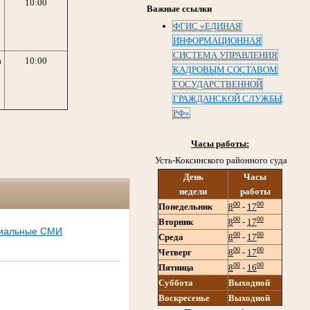
10:00
Важные ссылки
ФГИС «ЕДИНАЯ
ИНФОРМАЦИОННАЯ
СИСТЕМА УПРАВЛЕНИЯ
а
10:00
КАДРОВЫМ СОСТАВОМ
ГОСУДАРСТВЕННОЙ
ГРАЖДАНСКОЙ СЛУЖБЫ
РФ»
Часы работы:
Усть-Коксинского районного суда
День
Часы
недели
работы
00
00
Понедельник
8
-
17
00
00
Вторник
8
-
17
иальные СМИ
00
00
Среда
8
-
17
00
00
Четверг
8
-
17
00
00
Пятница
8
-
16
Суббота
Выходной
Воскресенье
Выходной