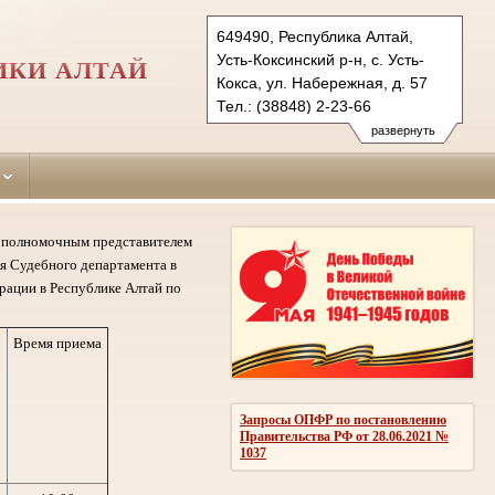
649490, Республика Алтай,
Усть-Коксинский р-н, с. Усть-
ИКИ АЛТАЙ
Кокса, ул. Набережная, д. 57
Тел.: (38848) 2-23-66
ust-koksinsky.ralt@sudrf.ru
развернуть
му полномочным представителем
я Судебного департамента в
рации в Республике Алтай по
Время приема
Запросы ОПФР по постановлению
Правительства РФ от 28.06.2021 №
1037