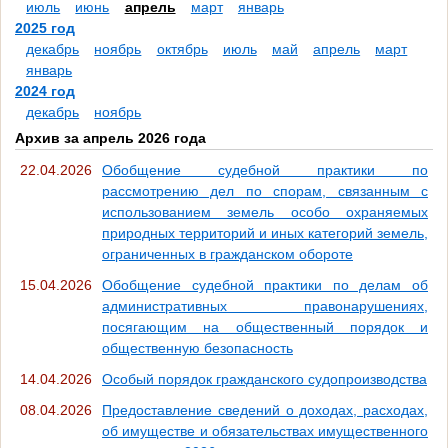
июль
июнь
апрель
март
январь
2025 год
декабрь
ноябрь
октябрь
июль
май
апрель
март
январь
2024 год
декабрь
ноябрь
Архив за апрель 2026 года
22.04.2026
Обобщение судебной практики по
рассмотрению дел по спорам, связанным с
использованием земель особо охраняемых
природных территорий и иных категорий земель,
ограниченных в гражданском обороте
15.04.2026
Обобщение судебной практики по делам об
административных правонарушениях,
посягающим на общественный порядок и
общественную безопасность
14.04.2026
Особый порядок гражданского судопроизводства
08.04.2026
Предоставление сведений о доходах, расходах,
об имуществе и обязательствах имущественного