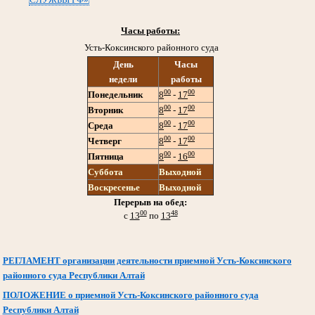
Часы работы:
Усть-Коксинского районного суда
День
Часы
недели
работы
00
00
Понедельник
8
-
17
00
00
Вторник
8
-
17
00
00
Среда
8
-
17
00
00
Четверг
8
-
17
00
00
Пятница
8
-
16
Суббота
Выходной
Воскресенье
Выходной
Перерыв на обед:
00
48
с
13
по
13
РЕГЛАМЕНТ организации деятельности приемной Усть-Коксинского
районного суда Республики Алтай
ПОЛОЖЕНИЕ о приемной Усть-Коксинского районного суда
Республики Алтай