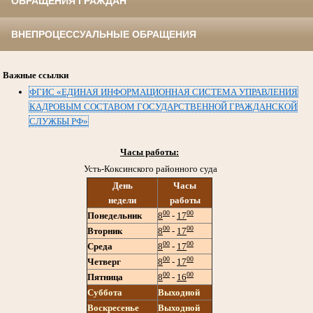
ОБРАЩЕНИЯ ГРАЖДАН
ВНЕПРОЦЕССУАЛЬНЫЕ ОБРАЩЕНИЯ
Важные ссылки
ФГИС «ЕДИНАЯ ИНФОРМАЦИОННАЯ СИСТЕМА УПРАВЛЕНИЯ
КАДРОВЫМ СОСТАВОМ ГОСУДАРСТВЕННОЙ ГРАЖДАНСКОЙ
СЛУЖБЫ РФ»
Часы работы:
Усть-Коксинского районного суда
День
Часы
недели
работы
00
00
Понедельник
8
-
17
00
00
Вторник
8
-
17
00
00
Среда
8
-
17
00
00
Четверг
8
-
17
00
00
Пятница
8
-
16
Суббота
Выходной
Воскресенье
Выходной