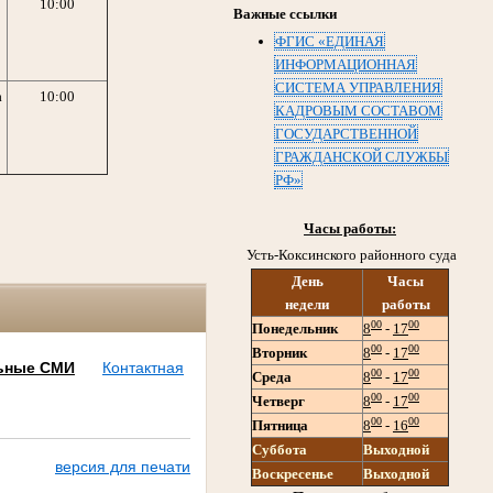
10:00
Важные ссылки
ФГИС «ЕДИНАЯ
ИНФОРМАЦИОННАЯ
СИСТЕМА УПРАВЛЕНИЯ
а
10:00
КАДРОВЫМ СОСТАВОМ
ГОСУДАРСТВЕННОЙ
ГРАЖДАНСКОЙ СЛУЖБЫ
РФ»
Часы работы:
Усть-Коксинского районного суда
День
Часы
недели
работы
00
00
Понедельник
8
-
17
00
00
Вторник
8
-
17
ьные СМИ
Контактная
00
00
Среда
8
-
17
00
00
Четверг
8
-
17
00
00
Пятница
8
-
16
Суббота
Выходной
версия для печати
Воскресенье
Выходной