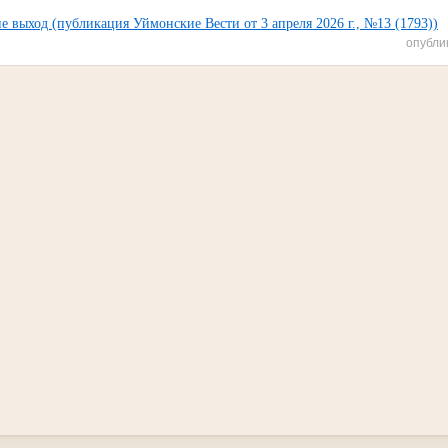
не выход (публикация Уймонские Вести от 3 апреля 2026 г., №13 (1793))
опубли