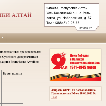
649490, Республика Алтай,
Усть-Коксинский р-н, с. Усть-
ИКИ АЛТАЙ
Кокса, ул. Набережная, д. 57
Тел.: (38848) 2-23-66
ust-koksinsky.ralt@sudrf.ru
развернуть
му полномочным представителем
я Судебного департамента в
рации в Республике Алтай по
Время приема
Запросы ОПФР по постановлению
Правительства РФ от 28.06.2021 №
1037