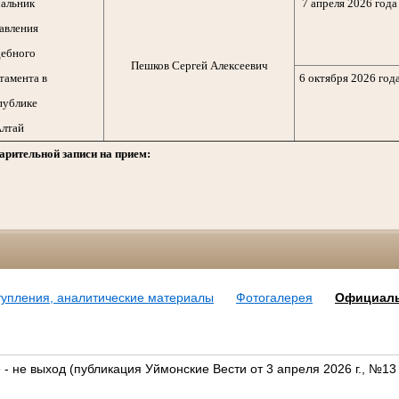
альник
7 апреля 2026 года
авления
ебного
Пешков Сергей Алексеевич
тамента в
6 октября 2026 год
публике
лтай
арительной записи на прием:
тупления, аналитические материалы
Фотогалерея
Официал
- не выход (публикация Уймонские Вести от 3 апреля 2026 г., №13