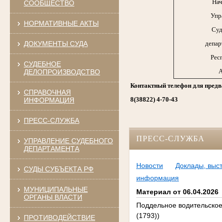
Нач
СООБЩЕСТВО
Упр
НОРМАТИВНЫЕ АКТЫ
Суд
ДОКУМЕНТЫ СУДА
депар
Рес
СУДЕБНОЕ
А
ДЕЛОПРОИЗВОДСТВО
Контактный телефон для предв
СПРАВОЧНАЯ
8(38822) 4-70-43
ИНФОРМАЦИЯ
ПРЕСС-СЛУЖБА
ПРЕСС-СЛУЖБА
УПРАВЛЕНИЕ СУДЕБНОГО
ДЕПАРТАМЕНТА
Новости
Доклады, выс
СУДЫ СУБЪЕКТА РФ
информация
МУНИЦИПАЛЬНЫЕ
Материал от 06.04.2026
ОРГАНЫ ВЛАСТИ
Поддельное водительское 
(1793))
ПРОТИВОДЕЙСТВИЕ