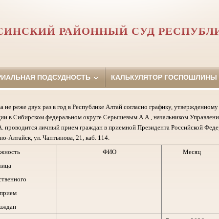
СИНСКИЙ РАЙОННЫЙ СУД РЕСПУБЛ
РИАЛЬНАЯ ПОДСУДНОСТЬ
КАЛЬКУЛЯТОР ГОСПОШЛИНЫ
а не реже двух раз в год в Республике Алтай согласно графику, утвержденно
ии в Сибирском федеральном округе Серышевым А.А., начальником Управлени
. проводится личный прием граждан в приемной Президента Российской Феде
но-Алтайск, ул. Чаптынова, 21, каб. 114.
жность
ФИО
Месяц
лица
ственного
 прием
аждан