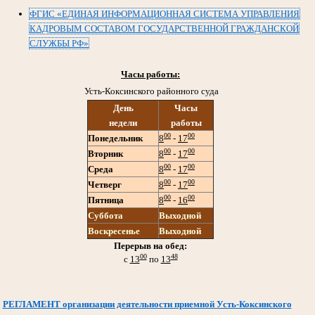
ФГИС «ЕДИНАЯ ИНФОРМАЦИОННАЯ СИСТЕМА УПРАВЛЕНИЯ
КАДРОВЫМ СОСТАВОМ ГОСУДАРСТВЕННОЙ ГРАЖДАНСКОЙ
СЛУЖБЫ РФ»
Часы работы:
Усть-Коксинского районного суда
День
Часы
недели
работы
00
00
Понедельник
8
-
17
00
00
Вторник
8
-
17
00
00
Среда
8
-
17
00
00
Четверг
8
-
17
00
00
Пятница
8
-
16
Суббота
Выходной
Воскресенье
Выходной
Перерыв на обед:
00
48
с
13
по
13
РЕГЛАМЕНТ организации деятельности приемной Усть-Коксинского