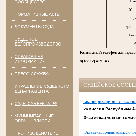
Нач
СООБЩЕСТВО
Упр
НОРМАТИВНЫЕ АКТЫ
Суд
ДОКУМЕНТЫ СУДА
депар
Рес
СУДЕБНОЕ
А
ДЕЛОПРОИЗВОДСТВО
Контактный телефон для предв
СПРАВОЧНАЯ
8(38822) 4-70-43
ИНФОРМАЦИЯ
ПРЕСС-СЛУЖБА
СУДЕЙСКОЕ СООБ
УПРАВЛЕНИЕ СУДЕБНОГО
ДЕПАРТАМЕНТА
Квалификационная коллег
СУДЫ СУБЪЕКТА РФ
комиссия Республики А
МУНИЦИПАЛЬНЫЕ
Экзаменационная комис
ОРГАНЫ ВЛАСТИ
Экзаменационная комиссия Ре
ПРОТИВОДЕЙСТВИЕ