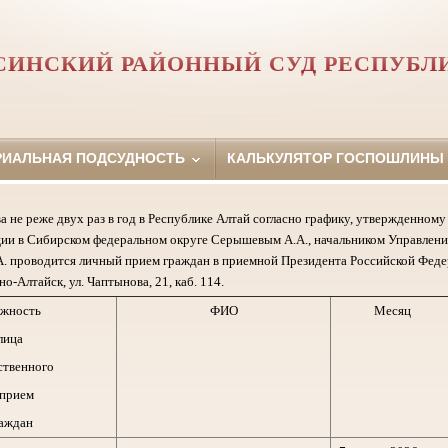
СИНСКИЙ РАЙОННЫЙ СУД РЕСПУБЛ
РИАЛЬНАЯ ПОДСУДНОСТЬ
КАЛЬКУЛЯТОР ГОСПОШЛИНЫ
а не реже двух раз в год в Республике Алтай согласно графику, утвержденно
ии в Сибирском федеральном округе Серышевым А.А., начальником Управлени
. проводится личный прием граждан в приемной Президента Российской Феде
но-Алтайск, ул. Чаптынова, 21, каб. 114.
жность
ФИО
Месяц
лица
ственного
 прием
аждан