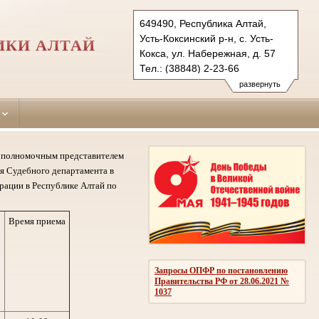
649490, Республика Алтай,
Усть-Коксинский р-н, с. Усть-
ИКИ АЛТАЙ
Кокса, ул. Набережная, д. 57
Тел.: (38848) 2-23-66
ust-koksinsky.ralt@sudrf.ru
развернуть
му полномочным представителем
я Судебного департамента в
рации в Республике Алтай по
Время приема
Запросы ОПФР по постановлению
Правительства РФ от 28.06.2021 №
1037