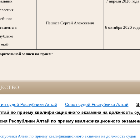
альник
7 апреля 2026 года
авления
ебного
Пешков Сергей Алексеевич
тамента в
6 октября 2026 год
публике
лтай
арительной записи на прием:
ЩЕСТВО
ия судей Республики Алтай
Совет судей Республики Алтай
Э
лтай по приему квалификационного экзамена на должность с
сия Республики Алтай по приему квалификационного экзамен
спублики Алтай по приему квалификационного экзамена на должность судьи