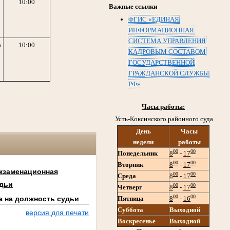
10:00
Важные ссылки
ФГИС «ЕДИНАЯ
ИНФОРМАЦИОННАЯ
СИСТЕМА УПРАВЛЕНИЯ
а
10:00
КАДРОВЫМ СОСТАВОМ
ГОСУДАРСТВЕННОЙ
ГРАЖДАНСКОЙ СЛУЖБЫ
РФ»
Часы работы:
Усть-Коксинского районного суда
День
Часы
недели
работы
00
00
Понедельник
8
-
17
00
00
Вторник
8
-
17
кзаменационная
00
00
Среда
8
-
17
удьи
00
00
Четверг
8
-
17
00
00
Пятница
8
-
16
а на должность судьи
Суббота
Выходной
версия для печати
Воскресенье
Выходной