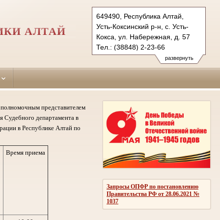
649490, Республика Алтай,
Усть-Коксинский р-н, с. Усть-
ИКИ АЛТАЙ
Кокса, ул. Набережная, д. 57
Тел.: (38848) 2-23-66
ust-koksinsky.ralt@sudrf.ru
развернуть
му полномочным представителем
я Судебного департамента в
рации в Республике Алтай по
Время приема
Запросы ОПФР по постановлению
Правительства РФ от 28.06.2021 №
1037