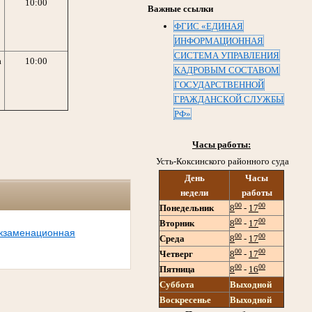
10:00
Важные ссылки
ФГИС «ЕДИНАЯ
ИНФОРМАЦИОННАЯ
СИСТЕМА УПРАВЛЕНИЯ
а
10:00
КАДРОВЫМ СОСТАВОМ
ГОСУДАРСТВЕННОЙ
ГРАЖДАНСКОЙ СЛУЖБЫ
РФ»
Часы работы:
Усть-Коксинского районного суда
День
Часы
недели
работы
00
00
Понедельник
8
-
17
00
00
Вторник
8
-
17
кзаменационная
00
00
Среда
8
-
17
00
00
Четверг
8
-
17
00
00
Пятница
8
-
16
Суббота
Выходной
Воскресенье
Выходной