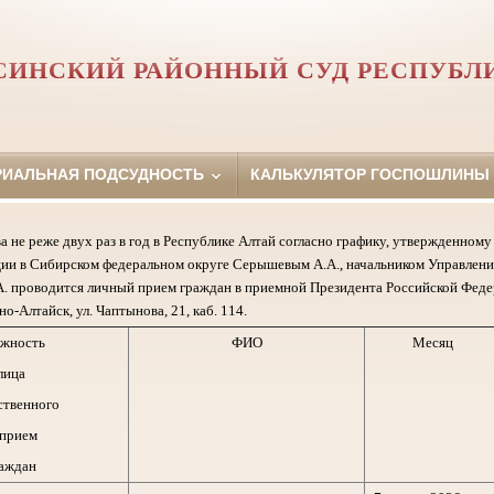
СИНСКИЙ РАЙОННЫЙ СУД РЕСПУБЛ
РИАЛЬНАЯ ПОДСУДНОСТЬ
КАЛЬКУЛЯТОР ГОСПОШЛИНЫ
а не реже двух раз в год в Республике Алтай согласно графику, утвержденно
ии в Сибирском федеральном округе Серышевым А.А., начальником Управлени
. проводится личный прием граждан в приемной Президента Российской Феде
но-Алтайск, ул. Чаптынова, 21, каб. 114.
жность
ФИО
Месяц
лица
ственного
 прием
аждан