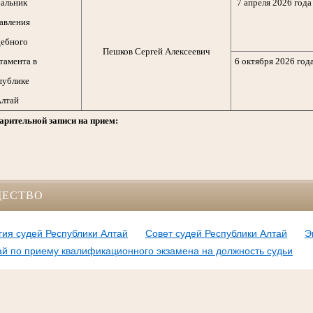
альник
7 апреля 2026 года
авления
ебного
Пешков Сергей Алексеевич
тамента в
6 октября 2026 год
публике
лтай
арительной записи на прием:
ЩЕСТВО
ия судей Республики Алтай
Совет судей Республики Алтай
Э
ай по приему квалификационного экзамена на должность судьи