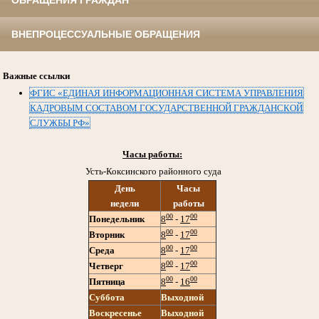
ОБРАЩЕНИЯ ГРАЖДАН
ВНЕПРОЦЕССУАЛЬНЫЕ ОБРАЩЕНИЯ
Важные ссылки
ФГИС «ЕДИНАЯ ИНФОРМАЦИОННАЯ СИСТЕМА УПРАВЛЕНИЯ
КАДРОВЫМ СОСТАВОМ ГОСУДАРСТВЕННОЙ ГРАЖДАНСКОЙ
СЛУЖБЫ РФ»
Часы работы:
Усть-Коксинского районного суда
День
Часы
недели
работы
00
00
Понедельник
8
-
17
00
00
Вторник
8
-
17
00
00
Среда
8
-
17
00
00
Четверг
8
-
17
00
00
Пятница
8
-
16
Суббота
Выходной
Воскресенье
Выходной